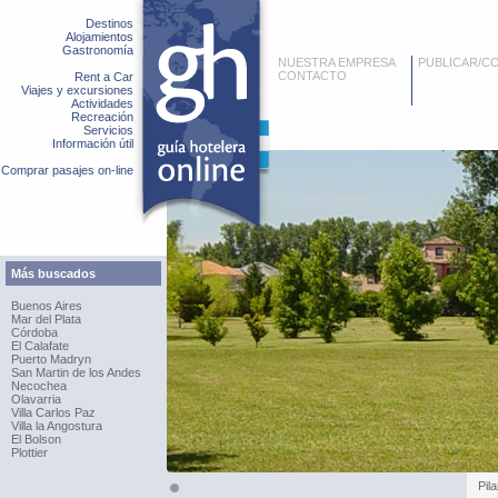
Destinos
Alojamientos
Gastronomía
NUESTRA EMPRESA
PUBLICAR/C
CONTACTO
Rent a Car
Viajes y excursiones
Actividades
Recreación
Servicios
Información útil
Comprar pasajes on-line
Más buscados
Buenos Aires
Mar del Plata
Córdoba
El Calafate
Puerto Madryn
San Martin de los Andes
Necochea
Olavarria
Villa Carlos Paz
Villa la Angostura
El Bolson
Plottier
Pila