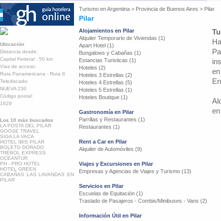
Turismo en
Argentina
>
Provincia de Buenos Aires
>
Pilar
Pilar
Alojamientos en Pilar
Tu
Alquiler Temporario de Viviendas (1)
Ha
Ubicación
Apart Hotel (1)
Pa
Distancia desde:
Bungalows y Cabañas (1)
Capital Federal : 50 km
Estancias Turisticas (1)
in
Vias de acceso:
Hoteles (2)
en
Ruta Panamericana - Ruta 8
Hoteles 3 Estrellas (2)
En
Telediscado:
Hoteles 4 Estrellas (5)
NUEVA 230
Hoteles 5 Estrellas (1)
Código postal:
Hoteles Boutique (1)
Al
1629
en 
Gastronomía en Pilar
Parrillas y Restaurantes (1)
Los 10 más buscados
LA POSTA DEL PILAR
Restaurantes (1)
GOOSE TRAVEL
SIGA LA VACA
Rent a Car en Pilar
HOTEL IBIS PILAR
BOLETO DORADO
Alquiler de Automóviles (9)
TRÉBOL EXPRESS
OCEANTUR
PH - PRO HOTEL
Viajes y Excursiones en Pilar
HOTEL GREEN
Empresas y Agencias de Viajes y Turismo (13)
CABAÑAS LAS LAVANDAS EN
PILAR
Servicios en Pilar
Escuelas de Equitación (1)
Traslado de Pasajeros - Combis/Minibuses - Vans (2)
Información Útil en Pilar