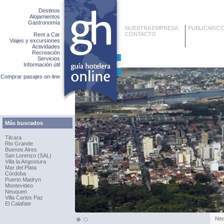
Destinos
Alojamientos
Gastronomía
NUESTRA EMPRESA
PUBLICAR/C
CONTACTO
Rent a Car
Viajes y excursiones
Actividades
Recreación
Servicios
Información útil
Comprar pasajes on-line
Más buscados
Tilcara
Rio Grande
Buenos Aires
San Lorenzo (SAL)
Villa la Angostura
Mar del Plata
Córdoba
Puerto Madryn
Montevideo
Neuquen
Villa Carlos Paz
El Calafate
Ne