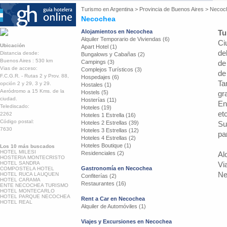
Turismo en
Argentina
>
Provincia de Buenos Aires
>
Necoc
Necochea
Alojamientos en Necochea
Tu
Alquiler Temporario de Viviendas (6)
Ci
Ubicación
Apart Hotel (1)
de
Distancia desde:
Bungalows y Cabañas (2)
Buenos Aires : 530 km
Campings (3)
de
Vias de acceso:
Complejos Turísticos (3)
de
F.C.G.R. - Rutas 2 y Prov. 88,
Hospedajes (6)
Ta
opción 2 y 29, 3 y 29.
Hostales (1)
Aeródromo a 15 Kms. de la
Hostels (5)
gr
ciudad.
Hosterías (11)
En
Telediscado:
Hoteles (19)
etc
2262
Hoteles 1 Estrella (16)
Código postal:
Hoteles 2 Estrellas (39)
Su
7630
Hoteles 3 Estrellas (12)
pa
Hoteles 4 Estrellas (2)
Hoteles Boutique (1)
Los 10 más buscados
HOTEL MILESI
Residenciales (2)
Al
HOSTERIA MONTECRISTO
HOTEL SANDRA
Vi
Gastronomía en Necochea
COMPOSTELA HOTEL
Ne
HOTEL RUCA LAUQUEN
Confiterías (2)
HOTEL CARAMA
Restaurantes (16)
ENTE NECOCHEA TURISMO
HOTEL MONTECARLO
HOTEL PARQUE NECOCHEA
Rent a Car en Necochea
HOTEL REAL
Alquiler de Automóviles (1)
Viajes y Excursiones en Necochea