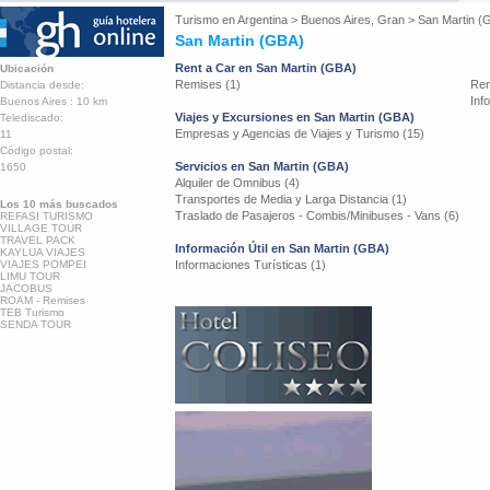
Turismo en
Argentina
>
Buenos Aires, Gran
>
San Martin (
San Martin (GBA)
Rent a Car en San Martin (GBA)
Ubicación
Remises (1)
Ren
Distancia desde:
Inf
Buenos Aires : 10 km
Viajes y Excursiones en San Martin (GBA)
Telediscado:
Empresas y Agencias de Viajes y Turismo (15)
11
Código postal:
Servicios en San Martin (GBA)
1650
Alquiler de Omnibus (4)
Transportes de Media y Larga Distancia (1)
Los 10 más buscados
Traslado de Pasajeros - Combis/Minibuses - Vans (6)
REFASI TURISMO
VILLAGE TOUR
TRAVEL PACK
Información Útil en San Martin (GBA)
KAYLUA VIAJES
VIAJES POMPEI
Informaciones Turísticas (1)
LIMU TOUR
JACOBUS
ROAM - Remises
TEB Turismo
SENDA TOUR