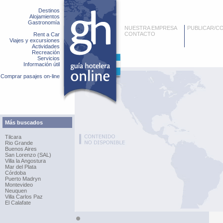
Destinos
Alojamientos
Gastronomía
NUESTRA EMPRESA
PUBLICAR/C
CONTACTO
Rent a Car
Viajes y excursiones
Actividades
Recreación
Servicios
Información útil
Comprar pasajes on-line
Más buscados
Tilcara
Rio Grande
Buenos Aires
San Lorenzo (SAL)
Villa la Angostura
Mar del Plata
Córdoba
Puerto Madryn
Montevideo
Neuquen
Villa Carlos Paz
El Calafate