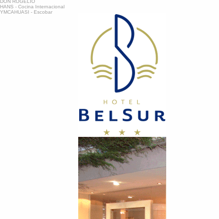
DON ROGELIO
HANS - Cocina Internacional
YMCAHUASI - Escobar