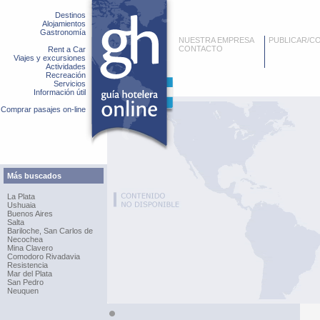
Destinos
Alojamientos
Gastronomía
NUESTRA EMPRESA
PUBLICAR/C
CONTACTO
Rent a Car
Viajes y excursiones
Actividades
Recreación
Servicios
Información útil
Comprar pasajes on-line
Más buscados
La Plata
Ushuaia
Buenos Aires
Salta
Bariloche, San Carlos de
Necochea
Mina Clavero
Comodoro Rivadavia
Resistencia
Mar del Plata
San Pedro
Neuquen