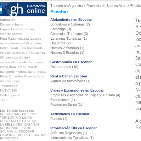
Turismo en
Argentina
>
Provincia de Buenos Aires
>
Escob
Escobar
Alojamientos en Escobar
Tu
Ubicación
Bungalows y Cabañas (2)
Distancia desde:
Be
Campings (3)
Capital Federal : 50 km
Do
Complejos Turísticos (3)
Vias de acceso:
Estancias Turisticas (1)
lo
Ruta Panamericana (acceso
Hosterías (2)
norte). Ferrocarril Mitre, ramal
Ju
Hoteles 2 Estrellas (1)
Retiro-Zárate, con transbordo
mu
Hoteles 3 Estrellas (1)
en Villa Ballester. Línea Monsa
Ja
60, servicios rápido y
Gastronomía en Escobar
semirápido, desde Congreso o
Ca
Restaurantes (10)
Plaza Italia. Línea 194 de
Je
transporte metropolitano, desde
Rent a Car en Escobar
el
Plaza Once (Av. Pueyrredón y
Alquiler de Automóviles (1)
Av. Rivadavia)
o 
Telediscado:
Na
Viajes y Excursiones en Escobar
NUEVA 348
Empresas y Agencias de Viajes y Turismo (4)
ci
Código postal:
Excursiones (1)
1625
Na
Paseos en Barco (1)
la
Los 10 más buscados
Actividades en Escobar
RESTAURANT DIE ENGEL
TURISMO RIO LUJÁN
Paseos (1)
Al
HOSTERIA EL CAZADOR
LA BELLA VIDA CABAÑAS
Ex
NORMANDO BISTRO
Información Útil en Escobar
SOLANA de ESCOBAR
Artículos Regionales (1)
CAMPING RECREO MUTUAL
Informaciones Turísticas (1)
BOMBEROS