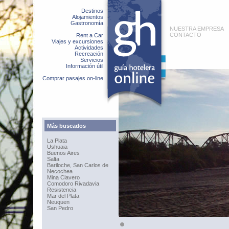
Destinos
Alojamientos
Gastronomía
NUESTRA EMPRESA
CONTACTO
Rent a Car
Viajes y excursiones
Actividades
Recreación
Servicios
Información útil
Comprar pasajes on-line
Más buscados
La Plata
Ushuaia
Buenos Aires
Salta
Bariloche, San Carlos de
Necochea
Mina Clavero
Comodoro Rivadavia
Resistencia
Mar del Plata
Neuquen
San Pedro