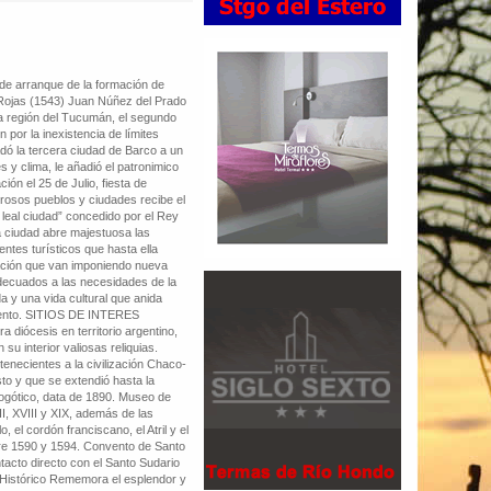
 de arranque de la formación de
 Rojas (1543) Juan Núñez del Prado
la región del Tucumán, el segundo
 por la inexistencia de límites
sladó la tercera ciudad de Barco a un
 y clima, le añadió el patronimico
ión el 25 de Julio, fiesta de
rosos pueblos y ciudades recibe el
 leal ciudad” concedido por el Rey
a ciudad abre majestuosa las
entes turísticos que hasta ella
icación que van imponiendo nueva
adecuados a las necesidades de la
a y una vida cultural que anida
omento. SITIOS DE INTERES
 diócesis en territorio argentino,
su interior valiosas reliquias.
enecientes a la civilización Chaco-
o y que se extendió hasta la
ogótico, data de 1890. Museo de
II, XVIII y XIX, además de las
el cordón franciscano, el Atril y el
ntre 1590 y 1594. Convento de Santo
tacto directo con el Santo Sudario
o Histórico Rememora el esplendor y