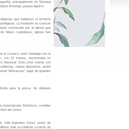
ntiagueña, principalmente en Semana
 Santo Domingo, parque Aguirre.
dígenas que habitaron el territorio
eológicas. La invitación es conocer
Santo reconocido por la iglesia que
de Mayo, Legislatura, Iglesia San
ue lo cruzan y unen Santiago con la
ts. con 12 tramos, mencionado en
co Nacional. Esta zona cuenta con
nfiterías, clubes deportivos, jardín
cional "Añoranzas", lugar de grandes
ferido para la pesca. Se obtienen
de espectáculos folclóricos, comidas
10km del centro.
, Julio Argentino Gerez (autor de
esto toda su tradición a través de