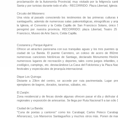
proclamación de la Autonomía Provincial; muy visitado por la feligresía sa
Santa y por turistas durante todo el año.- RECORRIDO: Plaza Libertad, Iglesia
Circuito del Misionero:
Una vista al pasado conociendo los testimonios de las primeras culturas in
santiagueño, además de numerosas salas paleontológicas, etnográficas y arqu
la Iglesia, el Convento y la Celda Capilla de San Francisco Solano, único 
peregrinó por nuestra provincia. RECORRIDO: plaza Libertad, Teatro 25 
Francisco, Museo de Arte Sacro, Celda Capilla.
Costanera y Parque Aguirre:
Ofrece un atractivo panorama con sus tranquilas aguas y los tres puentes q
ciudad de La Banda. El puente Carretero, un coloso de acero de 892m
numerosas canciones folclóricas de Santiago, declarado Monumento Históri
numerosos lugares de recreación y deportes, tales como juegos infantiles, co
zoológico, campings, etc. destacándose La Casa del Folclorista y la Plaza Na
festivales y espectáculos de jerarquía internacional.
Dique Los Quiroga:
Distante a 23km del centro, se accede por ruta pavimentada. Lugar pre
ejemplares de bagres, dorados, tarariras, sábalos, etc.
El Zanjón:
Zona residencial y de fincas donde algunas ofrecen pasar el día y disfrutar 
regionales y exposición de artesanías. Se llega por Ruta Nacional 9 a tan sólo 
Ciudad de La Banda:
"Cuna de poetas y cantores" como los Carabajal, Carlos Peteco Carabajal
Añoranzas), Los Manseros Santiagueños y muchos otros más. Ponen de manifi