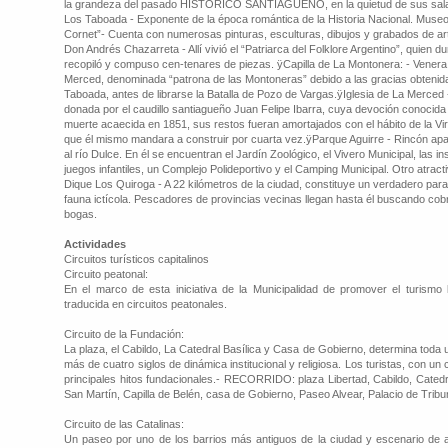
la grandeza del pasado HISTORICO SANTIAGUEÑO, en la quietud de sus sala
Los Taboada - Exponente de la época romántica de la Historia Nacional. Mus
Cornet”- Cuenta con numerosas pinturas, esculturas, dibujos y grabados de ar
Don Andrés Chazarreta - Allí vivió el “Patriarca del Folklore Argentino”, quien d
recopiló y compuso cen-tenares de piezas. ÿCapilla de La Montonera: - Venera
Merced, denominada “patrona de las Montoneras” debido a las gracias obtenida
Taboada, antes de librarse la Batalla de Pozo de Vargas.ÿIglesia de La Merced
donada por el caudillo santiagueño Juan Felipe Ibarra, cuya devoción conocida 
muerte acaecida en 1851, sus restos fueran amortajados con el hábito de la Vi
que él mismo mandara a construir por cuarta vez.ÿParque Aguirre - Rincón apa
al río Dulce. En él se encuentran el Jardín Zoológico, el Vivero Municipal, las in
juegos infantiles, un Complejo Polideportivo y el Camping Municipal. Otro atracti
Dique Los Quiroga - A 22 kilómetros de la ciudad, constituye un verdadero pa
fauna ictícola. Pescadores de provincias vecinas llegan hasta él buscando cob
bogas.
Actividades
Circuitos turísticos capitalinos
Circuito peatonal:
En el marco de esta iniciativa de la Municipalidad de promover el turismo lo
traducida en circuitos peatonales.
Circuito de la Fundación:
La plaza, el Cabildo, La Catedral Basílica y Casa de Gobierno, determina toda 
más de cuatro siglos de dinámica institucional y religiosa. Los turistas, con un c
principales hitos fundacionales.- RECORRIDO: plaza Libertad, Cabildo, Catedr
San Martín, Capilla de Belén, casa de Gobierno, Paseo Alvear, Palacio de Tribu
Circuito de las Catalinas:
Un paseo por uno de los barrios más antiguos de la ciudad y escenario de a