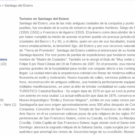
o
>
Santiago del Estero
Turismo en Santiago del Estero
Santiago del Estero, una de las más antiguas ciudades de la conquista y punto
pueblos, fue resultado de la suma de esfuerzo de grandes hombres. Diego de
(1550) (1552) y Francisco de Aguirre (1553). El primero como descubridor de 
por haber cumplido la misión de asentar el primer pueblo sin precisar jurisdicción
(ciudades del Barco I, II y III), y el último, quien en uso de sus facultades, tra
nuevo emplazamiento, la denominó Sgo. del Estero y por sus recursos naturales
de “Tierra de Promisión”. Santiago del Estero celebra el aniversario de su fundac
Santiago Apostol. Por ese punto de partida de expediciones que fundaron nume
stero
nombre de “Madre de Ciudades”. También se le otorgó el título de “Muy noble y
 (22)
Felipe II por Real Cédula del 19 de Febrero de 1587. En el presente, esa mism
puertas grandes de la hospitalidad para recibir con singular afecto a los conting
llegan. La ciudad intercala la arquitectura colonial con líneas de moderna edif
fisonomía en estilo y motivación. Nuevo trazado de calles, servicios públicos 
hora, reconstrucción de antiguos edificios, una hotelería perfectamente equipad
múltiples manifestaciones, se unen al afán de brindar cordialidad en cada m
TURISTICO Catedral Basílica - Su origen data de 1570 en que se creó la primera
con asiento en esta ciudad. La actual edificación que data de 1876, conserva en 
20)
Museo Arqueológico “Emilio y Duncan Wagner”, exhibe en sus salas restos pert
 - Vans (1)
Santiagueña que tuvo origen aproximadamente unos 500 años después de Crist
Conquista. Convento de San Francisco: Templo de San Francisco: de estilo ne
o
Arte Sacro: en él se conservan valiosas joyas de arte religioso de los siglos XV
pertenencias de San Francisco Solano, como su Casulla, su Estola, su Manípulo, 
Crucifijo. Celda Capilla de San Francisco Solano; lugar donde vivió el Santo e
Domingo: atesora la sagrada reliquia de la Sabana Santa, copia surgida por con
auténtico que amortajó los restos de Jesucristo luego de su crucifixión. Muse