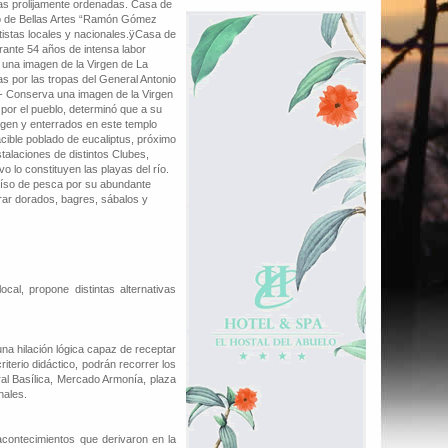
s prolijamente ordenadas. Casa de
eo de Bellas Artes “Ramón Gómez
tistas locales y nacionales.ÿCasa de
urante 54 años de intensa labor
 una imagen de la Virgen de La
s por las tropas del General Antonio
 - Conserva una imagen de la Virgen
por el pueblo, determinó que a su
rgen y enterrados en este templo
cible poblado de eucaliptus, próximo
stalaciones de distintos Clubes,
vo lo constituyen las playas del río.
raíso de pesca por su abundante
rar dorados, bagres, sábalos y
cal, propone distintas alternativas
una hilación lógica capaz de receptar
riterio didáctico, podrán recorrer los
al Basílica, Mercado Armonía, plaza
nales.
contecimientos que derivaron en la