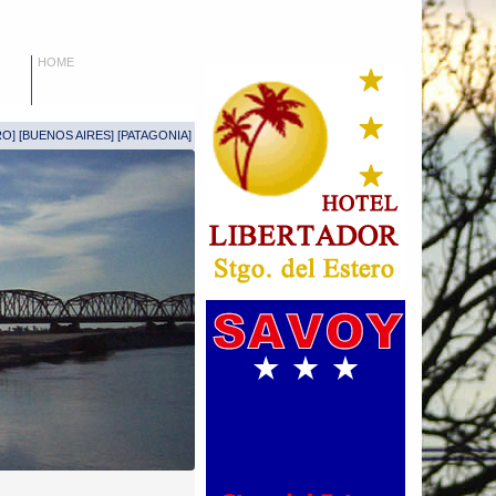
HOME
RO
] [
BUENOS AIRES
] [
PATAGONIA
]