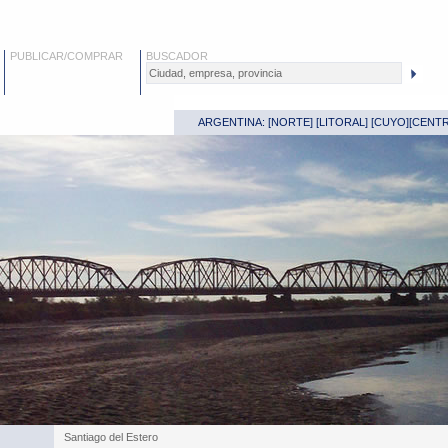
PUBLICAR/COMPRAR
BUSCADOR
ARGENTINA: [
NORTE
] [
LITORAL
] [
CUYO
][
CENT
Santiago del Estero