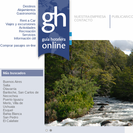
Destinos
Alojamientos
Gastronomía
NUESTRA EMPRESA
PUBLICAR/C
CONTACTO
Rent a Car
Viajes y excursiones
Actividades
Recreación
Servicios
Información útil
Comprar pasajes on-line
Más buscados
Buenos Aires
Salta
Olavarria
Bariloche, San Carlos de
Necochea
Puerto Iguazu
Merlo, Villa de
Ushuaia
Esquel
Bahia Blanca
San Pedro
El Calafate