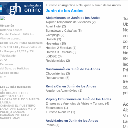
Turismo en
Argentina
>
Neuquén
>
Junín de los Andes
Junín de los Andes
Alojamientos en Junín de los Andes
Tu
Alquiler Temporario de Viviendas (2)
Ub
Ubicación
Apart Hotel (2)
Ne
Distancia desde:
Bungalows y Cabañas (5)
Capital Federal : 1609 km
Campings (2)
en
Vias de acceso:
Hostels (3)
co
Desde Bs. As. Rutas Nacionales
Hosterías (10)
má
5,35,153,143 y Provinciales 20
Hoteles 2 Estrellas (1)
La Pampa y 22,237 y 234
Hoteles 3 Estrellas (3)
hi
Telediscado:
LODGE (3)
88
2972
Residenciales (2)
le
Cabecera:
del Dpto. de Huiliches
Gastronomía en Junín de los Andes
Pr
Código postal:
Chocolaterías (3)
co
8371
Restaurantes (5)
tr
Rent a Car en Junín de los Andes
ca
Los 10 más buscados
T.U.S
Alquiler de Automóviles (1)
pri
RÍO DORADO LODGE
ARTESANIAS J.J.
Viajes y Excursiones en Junín de los Andes
LA CASA DE ALDO Y MARITA
LA ISLA
Empresas y Agencias de Viajes y Turismo (4)
Ac
CABAÑAS EL PUESTERO
Excursiones (1)
LAND PARK LODGE y SPA
Al
PUERTO CANOAS
Turismo Aventura (1)
Vo
CABAÑAS INTI RUCA
NAHUEL MAPI
Actividades en Junín de los Andes
La
Pesca (4)
Mu