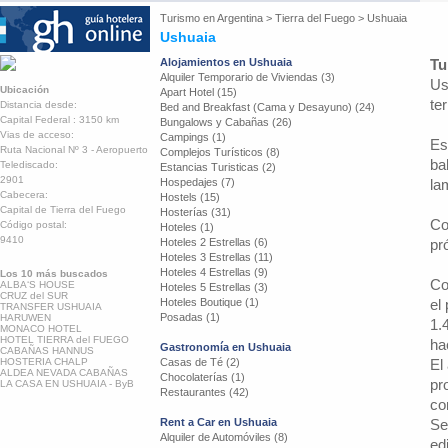
Turismo en
Argentina
>
Tierra del Fuego
>
Ushuaia
Ushuaia
Alojamientos en Ushuaia
Tu
Alquiler Temporario de Viviendas (3)
Us
Ubicación
Apart Hotel (15)
ter
Distancia desde:
Bed and Breakfast (Cama y Desayuno) (24)
Capital Federal : 3150 km
Bungalows y Cabañas (26)
Vias de acceso:
Campings (1)
Es
Ruta Nacional Nº 3 - Aeropuerto
Complejos Turísticos (8)
ba
Telediscado:
Estancias Turisticas (2)
2901
Hospedajes (7)
la
Cabecera:
Hostels (15)
Capital de Tierra del Fuego
Hosterías (31)
Co
Código postal:
Hoteles (1)
9410
Hoteles 2 Estrellas (6)
pr
Hoteles 3 Estrellas (11)
Hoteles 4 Estrellas (9)
Los 10 más buscados
Co
ALBA‘S HOUSE
Hoteles 5 Estrellas (3)
CRUZ del SUR
Hoteles Boutique (1)
el
TRANSFER USHUAIA
Posadas (1)
HARUWEN
1.
MONACO HOTEL
HOTEL TIERRA del FUEGO
ha
Gastronomía en Ushuaia
CABAÑAS HANNUS
HOSTERIA CHALP
Casas de Té (2)
El
ALDEA NEVADA CABAÑAS
Chocolaterías (1)
pr
LA CASA EN USHUAIA - ByB
Restaurantes (42)
co
Rent a Car en Ushuaia
Se
Alquiler de Automóviles (8)
ed