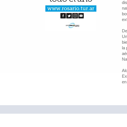
di
na
bo
ex
De
Un
bi
la
aé
Na
Al
Ex
en