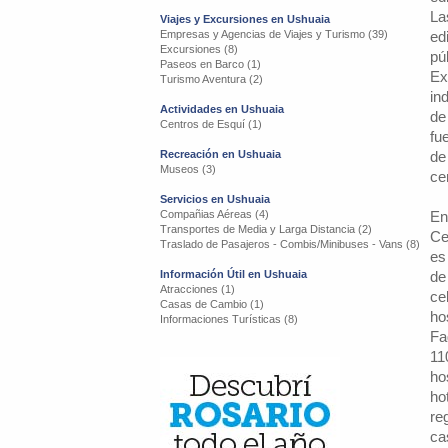
La
Viajes y Excursiones en Ushuaia
Empresas y Agencias de Viajes y Turismo (39)
ed
Excursiones (8)
pú
Paseos en Barco (1)
Ex
Turismo Aventura (2)
in
Actividades en Ushuaia
de
Centros de Esquí (1)
fu
Recreación en Ushuaia
de
Museos (3)
ce
Servicios en Ushuaia
Compañias Aéreas (4)
En
Transportes de Media y Larga Distancia (2)
Ce
Traslado de Pasajeros - Combis/Minibuses - Vans (8)
es
Información Útil en Ushuaia
de
Atracciones (1)
ce
Casas de Cambio (1)
ho
Informaciones Turísticas (8)
Fa
11
ho
ho
re
ca