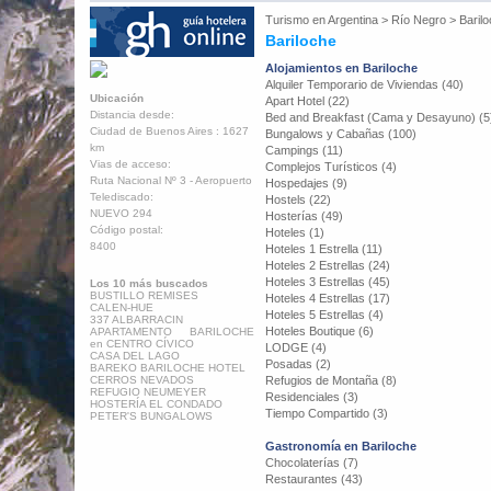
Turismo en
Argentina
>
Río Negro
>
Baril
Bariloche
Alojamientos en Bariloche
Alquiler Temporario de Viviendas (40)
Ubicación
Apart Hotel (22)
Distancia desde:
Bed and Breakfast (Cama y Desayuno) (5
Ciudad de Buenos Aires : 1627
Bungalows y Cabañas (100)
km
Campings (11)
Vias de acceso:
Complejos Turísticos (4)
Ruta Nacional Nº 3 - Aeropuerto
Hospedajes (9)
Telediscado:
Hostels (22)
NUEVO 294
Hosterías (49)
Código postal:
Hoteles (1)
8400
Hoteles 1 Estrella (11)
Hoteles 2 Estrellas (24)
Hoteles 3 Estrellas (45)
Los 10 más buscados
BUSTILLO REMISES
Hoteles 4 Estrellas (17)
CALEN-HUE
Hoteles 5 Estrellas (4)
337 ALBARRACIN
Hoteles Boutique (6)
APARTAMENTO BARILOCHE
en CENTRO CÍVICO
LODGE (4)
CASA DEL LAGO
Posadas (2)
BAREKO BARILOCHE HOTEL
CERROS NEVADOS
Refugios de Montaña (8)
REFUGIO NEUMEYER
Residenciales (3)
HOSTERÍA EL CONDADO
Tiempo Compartido (3)
PETER'S BUNGALOWS
Gastronomía en Bariloche
Chocolaterías (7)
Restaurantes (43)