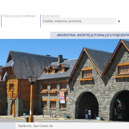
PUBLICAR/COMPRAR
BUSCADOR
ARGENTINA: [
NORTE
] [
LITORAL
] [
CUYO
][
CENT
Bariloche, San Carlos de