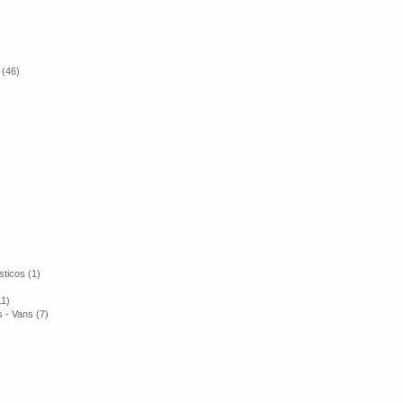
 (46)
ticos (1)
11)
 - Vans (7)