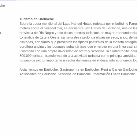
oche
Turismo en Bariloche
Sobre la costa meridional del Lago Nahuel Huapi, rodeada por el bellísimo Par
metros sobre el nivel del mar, se encuentra San Carlos de Bariloche, una de l
)
provincia de Río Negro y uno de los centros turísticos de mayor trascendencia 
Extendida de Este a Oeste, su naturaleza prolonga el paisaje seco, árido, defi
elevadas, con valles que presentan los típicos pastizales de la meseta patagóni
cordillera andina y los bosques subantárticos que emergen en una línea casi sin
Contando con una amplia diversidad de oferta y servicios, la ciudad recibe a
800.000 turistas, transformando a la actividad turística como principal activid
turismo de sector importante a sector dominante en el desarrollo económico loc
Alojamientos en Bariloche. Gastronomía en Bariloche. Rent a Car en Bariloche
Actividades en Bariloche. Servicios en Bariloche. Información Útil en Bariloche.