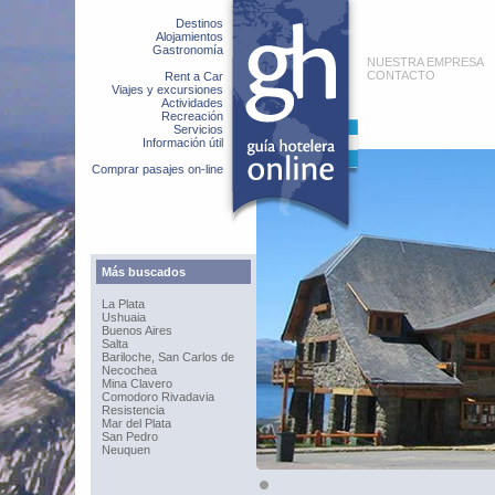
Destinos
Alojamientos
Gastronomía
NUESTRA EMPRESA
CONTACTO
Rent a Car
Viajes y excursiones
Actividades
Recreación
Servicios
Información útil
Comprar pasajes on-line
Más buscados
La Plata
Ushuaia
Buenos Aires
Salta
Bariloche, San Carlos de
Necochea
Mina Clavero
Comodoro Rivadavia
Resistencia
Mar del Plata
San Pedro
Neuquen