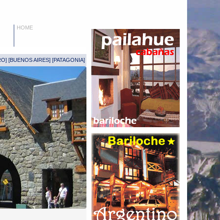
HOME
RO
] [
BUENOS AIRES
] [
PATAGONIA
]