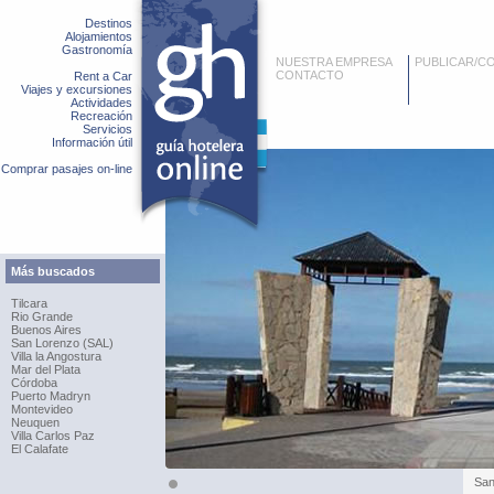
Destinos
Alojamientos
Gastronomía
NUESTRA EMPRESA
PUBLICAR/C
CONTACTO
Rent a Car
Viajes y excursiones
Actividades
Recreación
Servicios
Información útil
Comprar pasajes on-line
Más buscados
Tilcara
Rio Grande
Buenos Aires
San Lorenzo (SAL)
Villa la Angostura
Mar del Plata
Córdoba
Puerto Madryn
Montevideo
Neuquen
Villa Carlos Paz
El Calafate
San