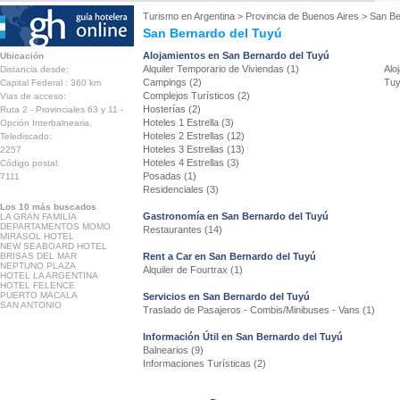
Turismo en
Argentina
>
Provincia de Buenos Aires
>
San Be
San Bernardo del Tuyú
Alojamientos en San Bernardo del Tuyú
Ubicación
Alquiler Temporario de Viviendas (1)
Alo
Distancia desde:
Campings (2)
Tuy
Capital Federal : 360 km
Complejos Turísticos (2)
Vias de acceso:
Hosterías (2)
Ruta 2 - Provinciales 63 y 11 -
Hoteles 1 Estrella (3)
Opción Interbalnearia.
Hoteles 2 Estrellas (12)
Telediscado:
Hoteles 3 Estrellas (13)
2257
Hoteles 4 Estrellas (3)
Código postal:
Posadas (1)
7111
Residenciales (3)
Los 10 más buscados
Gastronomía en San Bernardo del Tuyú
LA GRAN FAMILIA
DEPARTAMENTOS MOMO
Restaurantes (14)
MIRASOL HOTEL
NEW SEABOARD HOTEL
BRISAS DEL MAR
Rent a Car en San Bernardo del Tuyú
NEPTUNO PLAZA
Alquiler de Fourtrax (1)
HOTEL LA ARGENTINA
HOTEL FELENCE
PUERTO MACALA
Servicios en San Bernardo del Tuyú
SAN ANTONIO
Traslado de Pasajeros - Combis/Minibuses - Vans (1)
Información Útil en San Bernardo del Tuyú
Balnearios (9)
Informaciones Turísticas (2)