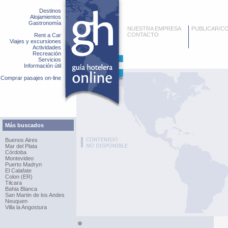
Destinos
Alojamientos
Gastronomía
NUESTRA EMPRESA
PUBLICAR/C
CONTACTO
Rent a Car
Viajes y excursiones
Actividades
Recreación
Servicios
Información útil
Comprar pasajes on-line
Más buscados
Buenos Aires
Mar del Plata
Córdoba
Montevideo
Puerto Madryn
El Calafate
Colon (ER)
Tilcara
Bahia Blanca
San Martin de los Andes
Neuquen
Villa la Angostura