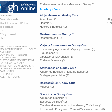
Turismo en
Argentina
>
Mendoza
>
Godoy Cruz
Godoy Cruz
Alojamientos en Godoy Cruz
Ubicación
Apart Hotel (1)
Alo
Distancia desde:
Hostels (2)
God
Capital Federal : 1110 km
Hoteles 3 Estrellas (1)
Telediscado:
0261
Gastronomía en Godoy Cruz
Código postal:
Restaurantes (10)
5501
Viajes y Excursiones en Godoy Cruz
Los 10 más buscados
Empresas y Agencias de Viajes y Turismo (5)
MOUNTAINNERING SOUTH
AMERICA
Excursiones (1)
DON MARIO - Palmares
Operadores Mayoristas (1)
LA CHANCHA
RISTORANTE MONTECATINI
Turismo Aventura (3)
LA NUEVA PARRALA
TRASPORTES MILENIO S.A.
Actividades en Godoy Cruz
GLADYS CORREA VIAJES
FAMILY INN
Alquiler de Equipos y Ropa de Esqui (1)
ECO PUESTO
Bodegas para Visitar (1)
ALL THE TOURS
Recreación en Godoy Cruz
Museos (1)
Servicios en Godoy Cruz
Alquiler de Omnibus (1)
Escuelas de Esquí (1)
Estudios Gastronómicos, Hoteleros y Turísticos (1)
Traslado de Pasajeros - Combis/Minibuses - Vans (8)