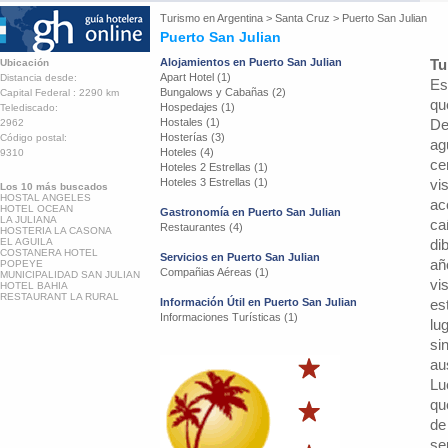
Turismo en
Argentina
>
Santa Cruz
>
Puerto San Julian
Puerto San Julian
Alojamientos en Puerto San Julian
Tu
Ubicación
Apart Hotel (1)
Distancia desde:
Es
Bungalows y Cabañas (2)
Capital Federal : 2290 km
qu
Hospedajes (1)
Telediscado:
Hostales (1)
De
2962
Hosterías (3)
Código postal:
ag
Hoteles (4)
9310
ce
Hoteles 2 Estrellas (1)
Hoteles 3 Estrellas (1)
vi
Los 10 más buscados
HOSTAL ANGELES
ac
HOTEL OCEAN
Gastronomía en Puerto San Julian
LA JULIANA
ca
Restaurantes (4)
HOSTERIA LA CASONA
EL AGUILA
di
COSTANERA HOTEL
Servicios en Puerto San Julian
añ
POPEYE
Compañias Aéreas (1)
MUNICIPALIDAD SAN JULIAN
vi
HOTEL BAHIA
RESTAURANT LA RURAL
Información Útil en Puerto San Julian
es
Informaciones Turísticas (1)
lu
si
au
Lu
qu
de
se