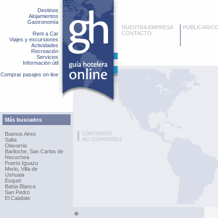
Destinos
Alojamientos
Gastronomía
NUESTRA EMPRESA
PUBLICAR/C
CONTACTO
Rent a Car
Viajes y excursiones
Actividades
Recreación
Servicios
Información útil
Comprar pasajes on-line
Más buscados
Buenos Aires
Salta
Olavarria
Bariloche, San Carlos de
Necochea
Puerto Iguazu
Merlo, Villa de
Ushuaia
Esquel
Bahia Blanca
San Pedro
El Calafate