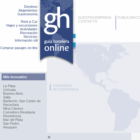
Destinos
Alojamientos
Gastronomía
NUESTRA EMPRESA
PUBLICAR/C
CONTACTO
Rent a Car
Viajes y excursiones
Actividades
Recreación
Servicios
Información útil
Comprar pasajes on-line
Más buscados
La Plata
Ushuaia
Buenos Aires
Salta
Bariloche, San Carlos de
Necochea
Mina Clavero
Comodoro Rivadavia
Resistencia
Mar del Plata
San Pedro
Neuquen