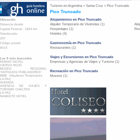
Turismo en
Argentina
>
Santa Cruz
>
Pico Truncado
Pico Truncado
Alojamientos en Pico Truncado
Ubicación
Alquiler Temporario de Viviendas (1)
Alo
Distancia desde:
Hospedajes (1)
Rec
Capital Federal : 1893 km
Hoteles (4)
Telediscado:
297
Gastronomía en Pico Truncado
Código postal:
Restaurantes (1)
9015
Viajes y Excursiones en Pico Truncado
Los 9 más buscados
Empresas y Agencias de Viajes y Turismo (1)
FARHAT HOTEL
CIERVO ROJO
MUSEO REGIONAL
Recreación en Pico Truncado
“ANTIGUOS POBLADORES”
MME - Alquileres Temporarios
Museos (1)
LA PAZ
AVENIDA
AGENCIA DE VIAJES Y
TURISMO CHALTEN
LA PAZ
NAMASTÉ HOTEL