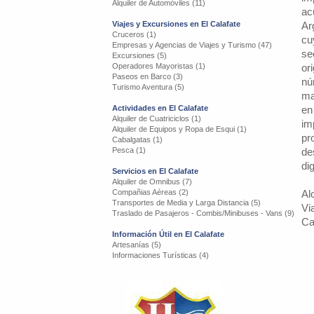
Alquiler de Automóviles (11)
ac
Viajes y Excursiones en El Calafate
Ar
Cruceros (1)
cu
Empresas y Agencias de Viajes y Turismo (47)
se
Excursiones (5)
Operadores Mayoristas (1)
or
Paseos en Barco (3)
nú
Turismo Aventura (5)
ma
Actividades en El Calafate
en
Alquiler de Cuatriciclos (1)
im
Alquiler de Equipos y Ropa de Esqui (1)
pr
Cabalgatas (1)
Pesca (1)
de
di
Servicios en El Calafate
Alquiler de Omnibus (7)
Compañias Aéreas (2)
Al
Transportes de Media y Larga Distancia (5)
Vi
Traslado de Pasajeros - Combis/Minibuses - Vans (9)
Ca
Información Útil en El Calafate
Artesanías (5)
Informaciones Turísticas (4)