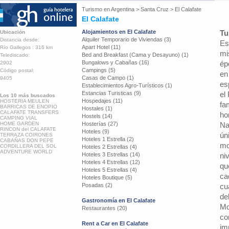
Turismo en
Argentina
>
Santa Cruz
>
El Calafate
El Calafate
Alojamientos en El Calafate
Tu
Ubicación
Alquiler Temporario de Viviendas (3)
Distancia desde:
Es
Apart Hotel (11)
Río Gallegos : 316 km
mi
Bed and Breakfast (Cama y Desayuno) (1)
Telediscado:
Bungalows y Cabañas (16)
ép
2902
Campings (5)
Código postal:
en
Casas de Campo (1)
9405
es
Establecimientos Agro-Turísticos (1)
Estancias Turisticas (9)
el
Los 10 más buscados
Hospedajes (11)
HOSTERIA MEULEN
fa
BARRICAS DE ENOPIO
Hostales (1)
CALAFATE TRANSFERS
ho
Hostels (14)
CAMPING VIAL
HOME GARDEN
Hosterías (27)
Na
RINCON del CALAFATE
Hoteles (9)
ún
TERRAZA COIRONES
Hoteles 1 Estrella (2)
CABAÑAS DON PEPE
mo
CORDILLERA DEL SOL
Hoteles 2 Estrellas (4)
ADVENTURE WORLD
Hoteles 3 Estrellas (14)
ni
Hoteles 4 Estrellas (12)
qu
Hoteles 5 Estrellas (4)
ca
Hoteles Boutique (5)
Posadas (2)
cu
de
Gastronomía en El Calafate
Mo
Restaurantes (20)
co
Rent a Car en El Calafate
im