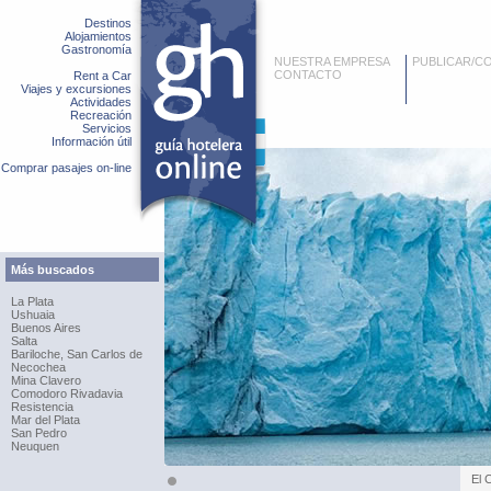
Destinos
Alojamientos
Gastronomía
NUESTRA EMPRESA
PUBLICAR/C
CONTACTO
Rent a Car
Viajes y excursiones
Actividades
Recreación
Servicios
Información útil
Comprar pasajes on-line
Más buscados
La Plata
Ushuaia
Buenos Aires
Salta
Bariloche, San Carlos de
Necochea
Mina Clavero
Comodoro Rivadavia
Resistencia
Mar del Plata
San Pedro
Neuquen
El 