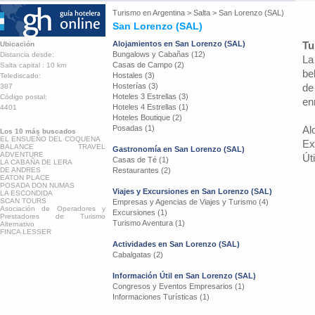
Turismo en
Argentina
>
Salta
>
San Lorenzo (SAL)
San Lorenzo (SAL)
Alojamientos en San Lorenzo (SAL)
Tu
Ubicación
Bungalows y Cabañas (12)
Distancia desde:
La
Casas de Campo (2)
Salta capital : 10 km
be
Hostales (3)
Telediscado:
Hosterías (3)
de
387
Hoteles 3 Estrellas (3)
Código postal:
en
Hoteles 4 Estrellas (1)
4401
Hoteles Boutique (2)
Posadas (1)
Al
Los 10 más buscados
EL ENSUEÑO DEL COQUENA
Ex
BALANCE TRAVEL
Gastronomía en San Lorenzo (SAL)
ADVENTURE
Út
Casas de Té (1)
LA CABAÑA DE LERA
DE ANDRES
Restaurantes (2)
EATON PLACE
POSADA DON NUMAS
Viajes y Excursiones en San Lorenzo (SAL)
LA ESCONDIDA
SCAN TOURS
Empresas y Agencias de Viajes y Turismo (4)
Asociación de Operadores y
Excursiones (1)
Prestadores de Turismo
Turismo Aventura (1)
Alternativo
FINCA LESSER
Actividades en San Lorenzo (SAL)
Cabalgatas (2)
Información Útil en San Lorenzo (SAL)
Congresos y Eventos Empresarios (1)
Informaciones Turísticas (1)