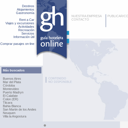
Destinos
Alojamientos
Gastronomía
NUESTRA EMPRESA
PUBLICAR/C
CONTACTO
Rent a Car
Viajes y excursiones
Actividades
Recreación
Servicios
Información útil
Comprar pasajes on-line
Más buscados
Buenos Aires
Mar del Plata
Córdoba
Montevideo
Puerto Madryn
El Calafate
Colon (ER)
Tilcara
Bahia Blanca
San Martin de los Andes
Neuquen
Villa la Angostura