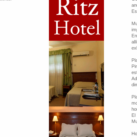
an
Es
Mu
im
En
al
ex
Pl
Pi
es
Ad
di
Pl
mo
ho
El
Mu
Ho