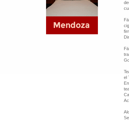
de
cu
Fá
ci
fi
Di
Fá
tr
Go
Te
el
En
te
Ca
Ac
Al
Se