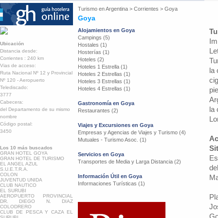
Turismo en
Argentina
>
Corrientes
>
Goya
Goya
Alojamientos en Goya
Tu
Campings (5)
Im
Ubicación
Hostales (1)
Le
Distancia desde:
Hosterías (1)
Corrientes : 240 km
Hoteles (2)
Tu
Vias de acceso:
Hoteles 1 Estrella (1)
la
Ruta Nacional Nº 12 y Provincial
Hoteles 2 Estrellas (1)
ci
Nº 120 - Aeropuerto
Hoteles 3 Estrellas (1)
Telediscado:
Hoteles 4 Estrellas (1)
pi
3777
Ar
Cabecera:
Gastronomía en Goya
la
del Departamento de su mismo
Restaurantes (2)
nombre
Lo
Código postal:
Viajes y Excursiones en Goya
3450
Empresas y Agencias de Viajes y Turismo (4)
Ac
Mutuales - Turismo Asoc. (1)
Si
Los 10 más buscados
GRAN HOTEL GOYA
Servicios en Goya
Es
GRAN HOTEL DE TURISMO
Transportes de Media y Larga Distancia (2)
EL ANGEL AZUL
de
S.U.E.T.R.A.
COLON
Información Útil en Goya
Ma
JUVENTUD UNIDA
Informaciones Turísticas (1)
CLUB NAUTICO
EL SURUBI
Pl
AEROPUERTO PROVINCIAL
DR. DIEGO N. DIAZ
Jo
COLODRERO
CLUB DE PESCA Y CAZA EL
Go
SURUBI