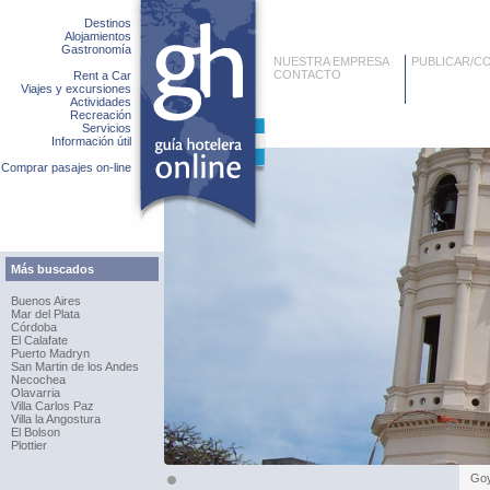
Destinos
Alojamientos
Gastronomía
NUESTRA EMPRESA
PUBLICAR/C
CONTACTO
Rent a Car
Viajes y excursiones
Actividades
Recreación
Servicios
Información útil
Comprar pasajes on-line
Más buscados
Buenos Aires
Mar del Plata
Córdoba
El Calafate
Puerto Madryn
San Martin de los Andes
Necochea
Olavarria
Villa Carlos Paz
Villa la Angostura
El Bolson
Plottier
Go