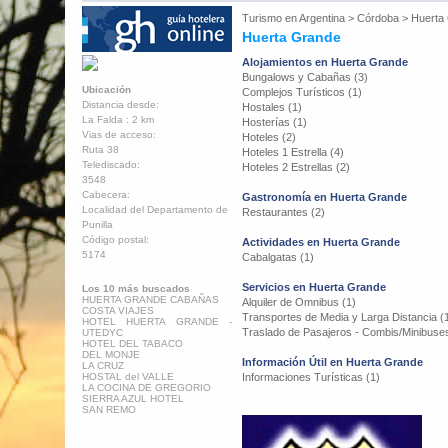
Turismo en
Argentina
>
Córdoba
>
Huerta
Huerta Grande
Alojamientos en Huerta Grande
Bungalows y Cabañas (3)
Ubicación
Complejos Turísticos (1)
Distancia desde:
Hostales (1)
La Falda : 2 km
Hosterías (1)
Vias de acceso:
Hoteles (2)
Ruta 38
Hoteles 1 Estrella (4)
Telediscado:
Hoteles 2 Estrellas (2)
3548
Cabecera:
Gastronomía en Huerta Grande
Localidad del Departamento de
Restaurantes (2)
Punilla
Código postal:
Actividades en Huerta Grande
5174
Cabalgatas (1)
Servicios en Huerta Grande
Los 10 más buscados
HUERTA GRANDE CABAÑAS
Alquiler de Omnibus (1)
COSTA VIAJES
Transportes de Media y Larga Distancia (
HOTEL HUERTA GRANDE -
Traslado de Pasajeros - Combis/Minibuses
UTEDYC
HOTEL DEL TABACO
DEL MONJE
Información Útil en Huerta Grande
LA CRUZ
HOSTAL del VALLE
Informaciones Turísticas (1)
LA COCINA DE GREGORIO
SIERRA AZUL HOTEL
SAN REMO