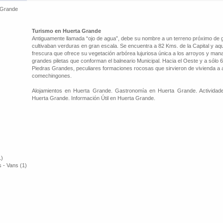
 Grande
Turismo en Huerta Grande
Antiguamente llamada “ojo de agua”, debe su nombre a un terreno próximo de
cultivaban verduras en gran escala. Se encuentra a 82 Kms. de la Capital y aquí e
frescura que ofrece su vegetación arbórea lujuriosa única a los arroyos y man
grandes piletas que conforman el balneario Municipal. Hacia el Oeste y a sólo 
Piedras Grandes, peculiares formaciones rocosas que sirvieron de vivienda a
comechingones.
Alojamientos en Huerta Grande. Gastronomía en Huerta Grande. Actividad
Huerta Grande. Información Útil en Huerta Grande.
1)
 - Vans (1)