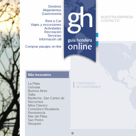
Destinos
Alojamientos
Gastronomía
NUESTRA EMPRESA
CONTACTO
Rent a Car
Viajes y excursiones
Actividades
Recreación
Servicios
Información útil
Comprar pasajes on-line
Más buscados
La Plata
Ushuaia
Buenos Aires
Salta
Bariloche, San Carlos de
Necochea
Mina Clavero
Comodoro Rivadavia
Resistencia
Mar del Plata
San Pedro
Neuquen