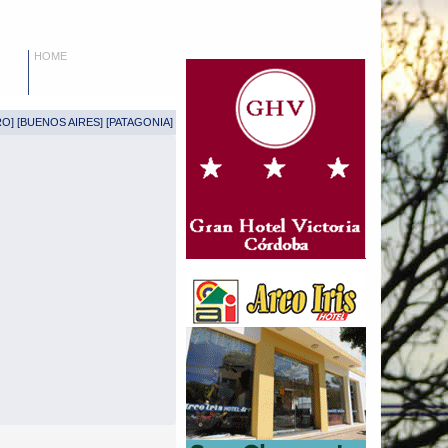
HOME
RO
] [
BUENOS AIRES
] [
PATAGONIA
]