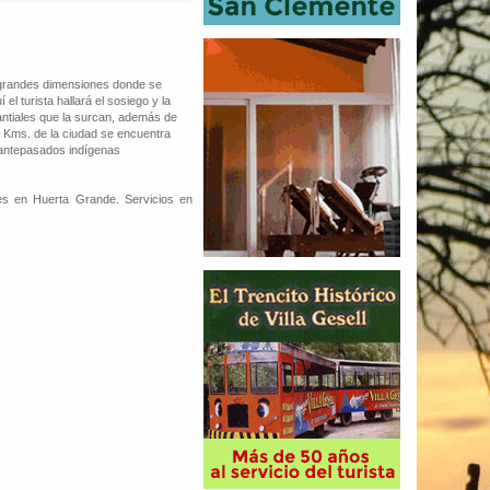
 grandes dimensiones donde se
l turista hallará el sosiego y la
antiales que la surcan, además de
6 Kms. de la ciudad se encuentra
 antepasados indígenas
es en Huerta Grande. Servicios en