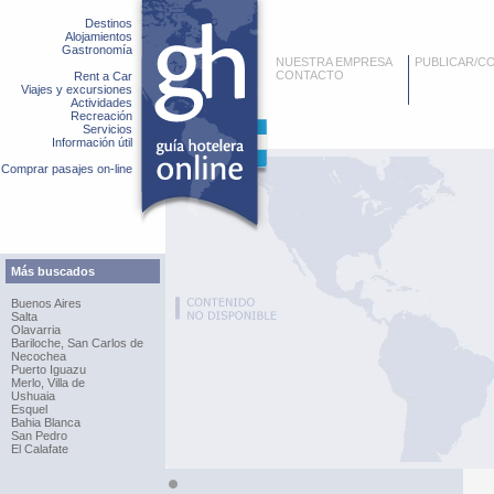
Destinos
Alojamientos
Gastronomía
NUESTRA EMPRESA
PUBLICAR/C
CONTACTO
Rent a Car
Viajes y excursiones
Actividades
Recreación
Servicios
Información útil
Comprar pasajes on-line
Más buscados
Buenos Aires
Salta
Olavarria
Bariloche, San Carlos de
Necochea
Puerto Iguazu
Merlo, Villa de
Ushuaia
Esquel
Bahia Blanca
San Pedro
El Calafate