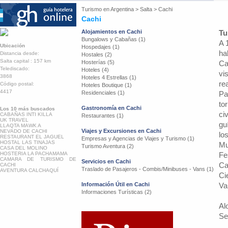
Turismo en
Argentina
>
Salta
>
Cachi
Cachi
Alojamientos en Cachi
Tu
Bungalows y Cabañas (1)
A 
Ubicación
Hospedajes (1)
ha
Distancia desde:
Hostales (2)
Salta capital : 157 km
Hosterías (5)
Ca
Telediscado:
Hoteles (4)
vi
3868
Hoteles 4 Estrellas (1)
re
Código postal:
Hoteles Boutique (1)
4417
Residenciales (1)
Pa
to
Gastronomía en Cachi
Los 10 más buscados
ci
CABAÑAS INTI KILLA
Restaurantes (1)
UK TRAVEL
gu
LLAQTA MAWK A
Viajes y Excursiones en Cachi
NEVADO DE CACHI
lo
RESTAURANT EL JAGUEL
Empresas y Agencias de Viajes y Turismo (1)
HOSTAL LAS TINAJAS
Mu
Turismo Aventura (2)
CASA DEL MOLINO
HOSTERIA LA PACHAMAMA
Fe
CAMARA DE TURISMO DE
Servicios en Cachi
Ca
CACHI
Traslado de Pasajeros - Combis/Minibuses - Vans (1)
AVENTURA CALCHAQUÍ
Ci
Información Útil en Cachi
Val
Informaciones Turísticas (2)
Al
Se