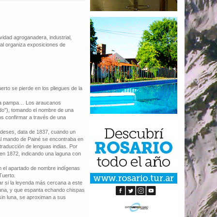
ividad agroganadera, industrial,
al organiza exposiciones de
rto se pierde en los pliegues de la
e la pampa… Los araucanos
do"), tomando el nombre de una
os confirmar a través de una
ndeses, data de 1837, cuando un
 al mando de Painé se encontraba en
traducción de lenguas indias. Por
en 1872, indicando una laguna con
 el apartado de nombre indígenas
Tuerto.
ar si la leyenda más cercana a este
guna, y que espanta echando chispas
sin luna, se aproximan a sus