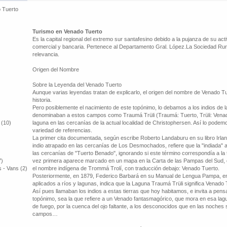
 Tuerto
Turismo en Venado Tuerto
Es la capital regional del extremo sur santafesino debido a la pujanza de su act
comercial y bancaria. Pertenece al Departamento Gral. López.La Sociedad Rur
relevancia.
Origen del Nombre
Sobre la Leyenda del Venado Tuerto
Aunque varias leyendas tratan de explicarlo, el origen del nombre de Venado Tue
historia.
Pero posiblemente el nacimiento de este topónimo, lo debamos a los indios d
denominaban a estos campos como Traumá Trüli (Traumá: Tuerto, Trüli: Vena
 (10)
laguna en las cercanías de la actual localidad de Christophersen. Así lo podem
variedad de referencias.
La primer cita documentada, según escribe Roberto Landaburu en su libro Irla
indio atrapado en las cercanías de Los Desmochados, refiere que la "indiada"
las cercanías de "Tuerto Benado", ignorando si este término correspondía a la 
7)
vez primera aparece marcado en un mapa en la Carta de las Pampas del Sud, 
 - Vans (2)
el nombre indígena de Trommá Trolí, con traducción debajo: Venado Tuerto.
Posteriormente, en 1879, Federico Barbará en su Manual de Lengua Pampa, en
aplicados a ríos y lagunas, indica que la Laguna Traumá Trüli significa Venado 
Así pues llamaban los indios a estas tierras que hoy habitamos, e invita a pens
topónimo, sea la que refiere a un Venado fantasmagórico, que mora en esa la
de fuego, por la cuenca del ojo faltante, a los desconocidos que en las noches 
campos…