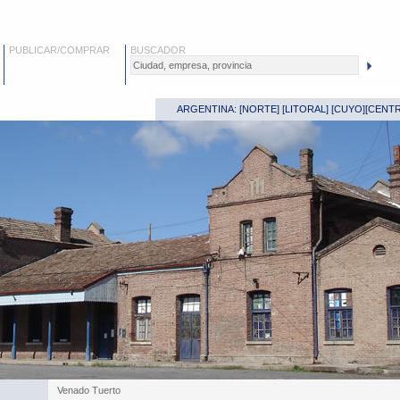
PUBLICAR/COMPRAR
BUSCADOR
ARGENTINA: [
NORTE
] [
LITORAL
] [
CUYO
][
CENT
Venado Tuerto