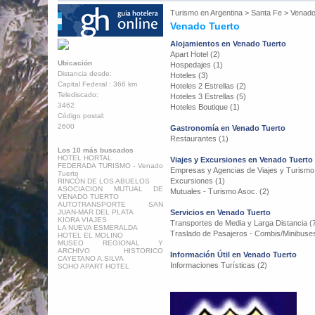
Turismo en
Argentina
>
Santa Fe
>
Venado
Venado Tuerto
Alojamientos en Venado Tuerto
Apart Hotel (2)
Ubicación
Hospedajes (1)
Distancia desde:
Hoteles (3)
Capital Federal : 366 km
Hoteles 2 Estrellas (2)
Telediscado:
Hoteles 3 Estrellas (5)
3462
Hoteles Boutique (1)
Código postal:
2600
Gastronomía en Venado Tuerto
Restaurantes (1)
Los 10 más buscados
HOTEL HORTAL
Viajes y Excursiones en Venado Tuerto
FEDERADA TURISMO - Venado
Empresas y Agencias de Viajes y Turismo
Tuerto
Excursiones (1)
RINCÓN DE LOS ABUELOS
ASOCIACION MUTUAL DE
Mutuales - Turismo Asoc. (2)
VENADO TUERTO
AUTOTRANSPORTE SAN
JUAN-MAR DEL PLATA
Servicios en Venado Tuerto
KIORA VIAJES
Transportes de Media y Larga Distancia (
LA NUEVA ESMERALDA
Traslado de Pasajeros - Combis/Minibuses
HOTEL EL MOLINO
MUSEO REGIONAL Y
ARCHIVO HISTORICO
Información Útil en Venado Tuerto
CAYETANO A.SILVA
Informaciones Turísticas (2)
SOHO APART HOTEL