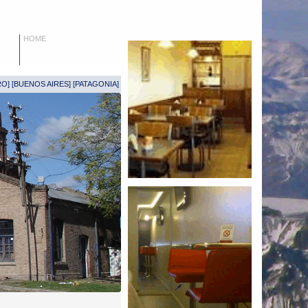
HOME
RO
] [
BUENOS AIRES
] [
PATAGONIA
]