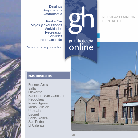
Destinos
Alojamientos
Gastronomía
NUESTRA EMPRESA
CONTACTO
Rent a Car
Viajes y excursiones
Actividades
Recreación
Servicios
Información útil
Comprar pasajes on-line
Más buscados
Buenos Aires
Salta
Olavarria
Bariloche, San Carlos de
Necochea
Puerto Iguazu
Merlo, Villa de
Ushuaia
Esquel
Bahia Blanca
San Pedro
El Calafate