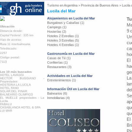
Turismo en
Argentina
>
Provincia de Buenos Aires
>
Lucila 
Lucila del Mar
Alojamientos en Lucila del Mar
Tu
Bungalows y Cabañas (1)
Me
Ubicación
Campings (1)
9 
Distancia desde:
Hosterías (2)
Capital Federal : 335 km
Hoteles 2 Estrellas (1)
Un
Vias de acceso:
Hoteles 3 Estrellas (5)
cu
Ruta 11 interbalnearia.
Hoteles 4 Estrellas (1)
ca
Telediscado:
2257
Gastronomía en Lucila del Mar
ho
Código postal:
Casas de Té (1)
El
7113
Confiterías (1)
ha
Restaurantes (3)
ge
Los 10 más buscados
HOTEL LAVAGGI
Actividades en Lucila del Mar
La
HECTOR BUGGIANO -
Entretenimientos (1)
Propiedades
la
HOSTERIA LA LUCILA
HOTEL FANO
Información Útil en Lucila del Mar
de
SOLAR DEL PINAR
Balnearios (6)
BALNEARIO OLIMPICO
Se
EL MUELLE propiedades - La
Inmobiliarias (4)
ap
Lucila
PABALU
qu
CASABLANCA HOTEL & SPA
LUI MAR
qu
El
Br
Pl