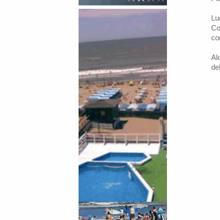
Lu
Co
co
Al
de