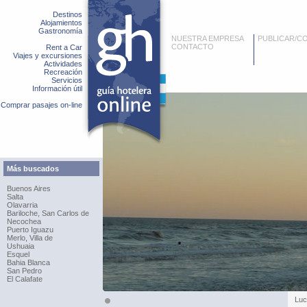
Destinos
Alojamientos
Gastronomía
NUESTRA EMPRESA
PUBLICAR/C
CONTACTO
Rent a Car
Viajes y excursiones
Actividades
Recreación
Servicios
Información útil
Comprar pasajes on-line
Más buscados
Buenos Aires
Salta
Olavarria
Bariloche, San Carlos de
Necochea
Puerto Iguazu
Merlo, Villa de
Ushuaia
Esquel
Bahia Blanca
San Pedro
El Calafate
Luc