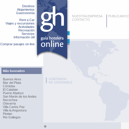
Destinos
Alojamientos
Gastronomía
NUESTRA EMPRESA
PUBLICAR/C
CONTACTO
Rent a Car
Viajes y excursiones
Actividades
Recreación
Servicios
Información útil
Comprar pasajes on-line
Más buscados
Buenos Aires
Mar del Plata
Córdoba
El Calafate
Puerto Madryn
San Martin de los Andes
Necochea
Olavarria
Villa Carlos Paz
Villa la Angostura
Plottier
Rio Gallegos