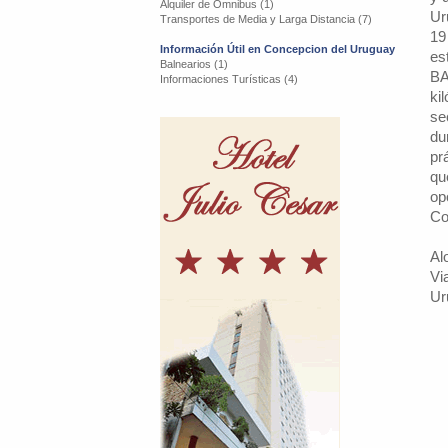
Alquiler de Omnibus (1)
Ur
Transportes de Media y Larga Distancia (7)
19
Información Útil en Concepcion del Uruguay
es
Balnearios (1)
BA
Informaciones Turísticas (4)
ki
se
du
pr
qu
op
Co
Al
Vi
Ur