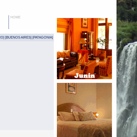
HOME
RO
] [
BUENOS AIRES
] [
PATAGONIA
]