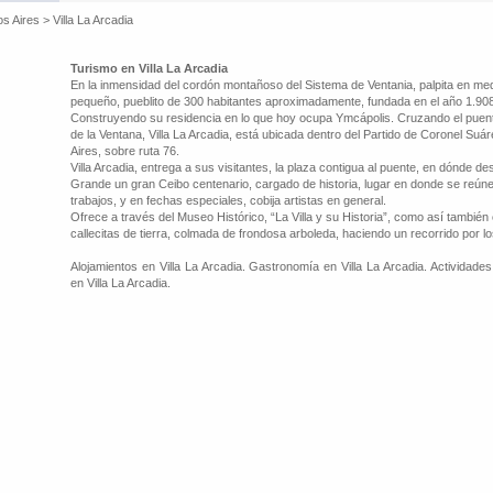
os Aires
>
Villa La Arcadia
Turismo en Villa La Arcadia
En la inmensidad del cordón montañoso del Sistema de Ventania, palpita en me
pequeño, pueblito de 300 habitantes aproximadamente, fundada en el año 1.9
Construyendo su residencia en lo que hoy ocupa Ymcápolis. Cruzando el puente
de la Ventana, Villa La Arcadia, está ubicada dentro del Partido de Coronel Su
Aires, sobre ruta 76.
Villa Arcadia, entrega a sus visitantes, la plaza contigua al puente, en dónde d
Grande un gran Ceibo centenario, cargado de historia, lugar en donde se reún
trabajos, y en fechas especiales, cobija artistas en general.
Ofrece a través del Museo Histórico, “La Villa y su Historia”, como así tambié
callecitas de tierra, colmada de frondosa arboleda, haciendo un recorrido por los
Alojamientos en Villa La Arcadia. Gastronomía en Villa La Arcadia. Actividades 
en Villa La Arcadia.