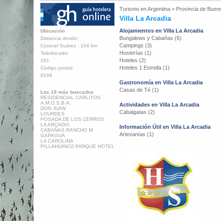
Turismo en
Argentina
>
Provincia de Buen
Villa La Arcadia
Alojamientos en Villa La Arcadia
Ubicación
Bungalows y Cabañas (6)
Distancia desde:
Campings (3)
Coronel Suárez : 104 km
Hosterías (1)
Telediscado:
Hoteles (2)
291
Hoteles 1 Estrella (1)
Código postal:
8168
Gastronomía en Villa La Arcadia
Casas de Té (1)
Los 10 más buscados
RESIDENCIAL CARLITOS
A.M.O.S.B.A.
Actividades en Villa La Arcadia
DON JUAN
Cabalgatas (2)
LOURDES
POSADA DE LOS CERROS
LA ARCADIA
Información Útil en Villa La Arcadia
CABAÑAS RANCHO M
Artesanías (1)
GAPAGUA
LA CAROLINA
PILLAHUINCO PARQUE HOTEL