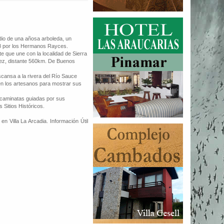
dio de una añosa arboleda, un
08 por los Hermanos Rayces.
 que une con la localidad de Sierra
árez, distante 560km. De Buenos
escansa a la rivera del Río Sauce
en los artesanos para mostrar sus
n caminatas guiadas por sus
 Sitios Históricos.
en Villa La Arcadia. Información Útil