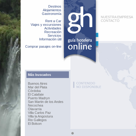
Destinos
Alojamientos
Gastronomía
NUESTRA EMPRESA
CONTACTO
Rent a Car
Viajes y excursiones
Actividades
Recreación
Servicios
Información útil
Comprar pasajes on-line
Más buscados
Buenos Aires
Mar del Plata
Córdoba
El Calafate
Puerto Madryn
San Martin de los Andes
Necochea
Olavarria
Villa Carlos Paz
Villa la Angostura
Rio Gallegos
El Bolson