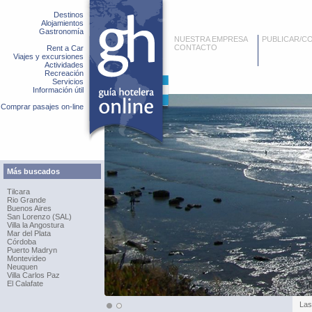
Destinos
Alojamientos
Gastronomía
NUESTRA EMPRESA
PUBLICAR/C
CONTACTO
Rent a Car
Viajes y excursiones
Actividades
Recreación
Servicios
Información útil
Comprar pasajes on-line
Más buscados
Tilcara
Rio Grande
Buenos Aires
San Lorenzo (SAL)
Villa la Angostura
Mar del Plata
Córdoba
Puerto Madryn
Montevideo
Neuquen
Villa Carlos Paz
El Calafate
Las