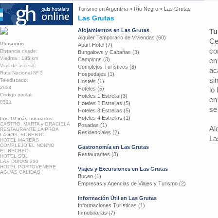
Turismo en
Argentina
>
Río Negro
>
Las Grutas
Las Grutas
Alojamientos en Las Grutas
Tu
Alquiler Temporario de Viviendas (60)
Ce
Ubicación
Apart Hotel (7)
co
Distancia desde:
Bungalows y Cabañas (3)
Viedma : 195 km
Campings (3)
en
Vias de acceso:
Complejos Turísticos (8)
ac
Ruta Nacional Nº 3
Hospedajes (1)
si
Telediscado:
Hostels (1)
2934
Hoteles (5)
lo
Código postal:
Hoteles 1 Estrella (3)
en
8521
Hoteles 2 Estrellas (5)
se
Hoteles 3 Estrellas (5)
Hoteles 4 Estrellas (1)
Los 10 más buscados
CASTRO, MARTA y GRACIELA
Posadas (1)
Al
RESTAURANTE LA PROA
Residenciales (2)
LAGOS, ROBERTO
La
HOTEL MAREAS
COMPLEJO EL NONNO
Gastronomía en Las Grutas
EL RECREO
Restaurantes (3)
HOTEL SOL
LAS DUNAS 230
HOTEL PORTOVENERE
Viajes y Excursiones en Las Grutas
AGUAS CALIDAS
Buceo (1)
Empresas y Agencias de Viajes y Turismo (2)
Información Útil en Las Grutas
Informaciones Turísticas (1)
Inmobiliarias (7)