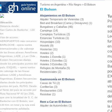
Turismo en
Argentina
>
Río Negro
>
El Bolson
El Bolson
Alojamientos en El Bolson
Tu
Alquiler Temporario de Viviendas (3)
Pr
Ubicación
Bed and Breakfast (Cama y Desayuno) (1)
es
Distancia desde:
Bungalows y Cabañas (46)
San Carlos de Bariloche : 130
Campings (14)
so
km
Complejos Turísticos (2)
Le
Vias de acceso:
Estancias Turisticas (1)
fu
AEROPUERTOS más cercanos:
Hospedajes (10)
BARILOCHE - opera vuelos
Hostels (9)
en
internacionales y de cabotaje
Hosterías (11)
co
de las líneas aéreas: Aerolíneas
Hoteles (2)
mu
Argentinas, LADE, y Lan Chile .
Hoteles 1 Estrella (1)
Existen frecuencias diarias
Hoteles 2 Estrellas (1)
co
desde los principales puntos del
Hoteles 3 Estrellas (3)
Ba
país. ESQUEL – opera vuelos
Refugios de Montaña (5)
po
de cabotaje de las líneas
Residenciales (2)
aéreas: LADE y Aerolíneas
EX
Argentinas. Existen frecuencias
Gastronomía en El Bolson
at
diarias desde los principales
Casas de Té (2)
vi
puntos del país. RUTAS: Desde
Confiterías (3)
el Norte del país se accede por
Restaurantes (10)
mi
Ruta Nacional Nº 40 (ex 258),
Restobar (1)
de
que une la localidad de S. C. de
es
Bariloche con El Bolsón, son
Rent a Car en El Bolson
130 Km. en total y la ruta está
Alquiler de Automóviles (1)
la 
completamente asfaltada.
CA