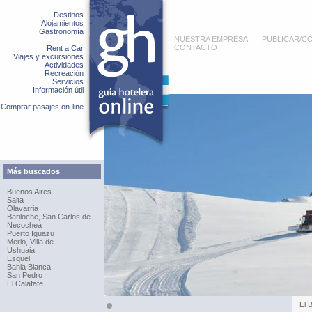
Destinos
Alojamientos
Gastronomía
NUESTRA EMPRESA
PUBLICAR/C
CONTACTO
Rent a Car
Viajes y excursiones
Actividades
Recreación
Servicios
Información útil
Comprar pasajes on-line
Más buscados
Buenos Aires
Salta
Olavarria
Bariloche, San Carlos de
Necochea
Puerto Iguazu
Merlo, Villa de
Ushuaia
Esquel
Bahia Blanca
San Pedro
El Calafate
El 