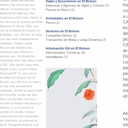
Existen varias frecuencias
Viajes y Excursiones en El Bolson
tr
diarias y las empresas que
Empresas y Agencias de Viajes y Turismo (7)
ofrecen el servicio son: Vía
Paseos en Barco (1)
co
Bariloche-El Valle-Vía TAC,
a 
Andesmar y Don Otto. Desde el
Actividades en El Bolson
CA
Sur del país se accede por Ruta
Pesca (1)
Nacional Nº 40 (ex 258), que
lo
une la localidad de Esquel con
Servicios en El Bolson
de
El Bolsón, son 180 Km. en total
Compañias Aéreas (1)
pi
y la ruta está completamente
Transportes de Media y Larga Distancia (7)
asfaltada. Existen varias
CA
frecuencias diarias y las
Información Útil en El Bolson
de
empresas que ofrecen el
Informaciones Turísticas (4)
Di
servicio son: Vía Bariloche,
Inmobiliarias (7)
Andesmar, Don Otto, Mar y Valle
cu
y TAC. Otra opción para venir
pa
desde el Sur, es por la Ruta
pa
Provincial Nº 71, que une la
localidad de Esquel con El
ha
Bolsón, son 200 Km. en total y
du
la ruta está parcialmente
in
asfaltada, siendo la mayor parte
del recorrido camino de ripio.
of
Esta ruta permite conocer y
recorrer el Parque Nacional Los
Alerces, y es el acceso al
pueblo de Cholila. Existen
Al
varias frecuencias semanales
Vi
de colectivos, la empresa se
In
llama Transporte Esquel. Las