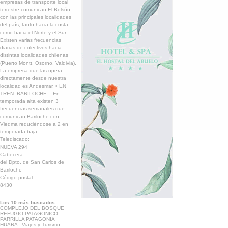
empresas de transporte local
terrestre comunican El Bolsón
con las principales localidades
del país, tanto hacia la costa
como hacia el Norte y el Sur.
Existen varias frecuencias
diarias de colectivos hacia
distintas localidades chilenas
(Puerto Montt, Osorno, Valdivia).
La empresa que las opera
directamente desde nuestra
localidad es Andesmar. • EN
TREN: BARILOCHE – En
temporada alta existen 3
frecuencias semanales que
comunican Bariloche con
Viedma reduciéndose a 2 en
temporada baja.
Telediscado:
NUEVA 294
Cabecera:
del Dpto. de San Carlos de
Bariloche
Código postal:
8430
Los 10 más buscados
COMPLEJO DEL BOSQUE
REFUGIO PATAGONICO
PARRILLA PATAGONIA
HUARA - Viajes y Turismo