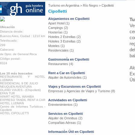
Turismo en
Argentina
>
Río Negro
>
Cipolletti
Cipolletti
Alojamientos en Cipolletti
Tu
Apart Hotel (1)
Ve
Ubicación
Campings (2)
ce
Distancia desde:
Hosterías (1)
Buenos Aires, Ciudad : 1210 km
Hoteles 2 Estrellas (2)
co
Telediscado:
Hoteles 3 Estrellas (2)
re
299
Moteles (1)
de
Cabecera:
Residenciales (1)
de Dpto. de General Roca
ba
Código postal:
Gastronomía en Cipolletti
8324
Restaurantes (4)
Al
Rent a Car en Cipolletti
Ex
Los 10 más buscados
RESTAURANTE Y HOTEL
Alquiler de Automóviles (1)
Úti
LUDMAN
RESIDENCIAL 9 DE JULIO
Viajes y Excursiones en Cipolletti
NEUQUEN AVENTURA
OLANO VIAJES - (Chipolletti)
Empresas y Agencias de Viajes y Turismo (8)
EFAN TUR
APART HOTEL WAHIBA
EXPRESO TANDIL RENT A CAR
Actividades en Cipolletti
HOTEL LUDMAN
Entretenimientos (1)
Centro de Informes Turísticos -
Cipolletti
HOTEL CIPOLLETTI
Servicios en Cipolletti
Alquiler de Omnibus (2)
Compañias Aéreas (1)
Información Útil en Cipolletti