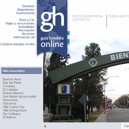
Destinos
Alojamientos
Gastronomía
NUESTRA EMPRESA
PUBLICAR/C
CONTACTO
Rent a Car
Viajes y excursiones
Actividades
Recreación
Servicios
Información útil
Comprar pasajes on-line
Más buscados
Buenos Aires
Mar del Plata
Córdoba
El Calafate
Puerto Madryn
San Martin de los Andes
Necochea
Olavarria
Villa Carlos Paz
Villa la Angostura
Rio Gallegos
El Bolson
Cipo