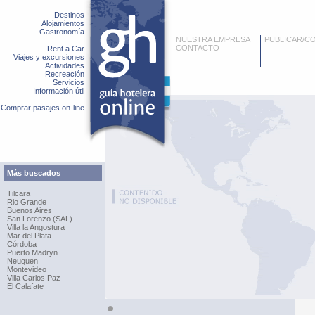
Destinos
Alojamientos
Gastronomía
NUESTRA EMPRESA
PUBLICAR/C
CONTACTO
Rent a Car
Viajes y excursiones
Actividades
Recreación
Servicios
Información útil
Comprar pasajes on-line
Más buscados
Tilcara
Rio Grande
Buenos Aires
San Lorenzo (SAL)
Villa la Angostura
Mar del Plata
Córdoba
Puerto Madryn
Neuquen
Montevideo
Villa Carlos Paz
El Calafate