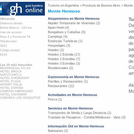
Turismo en
Argentina
>
Provincia de Buenos Aires
>
Monte
Monte Hermoso
Alojamientos en Monte Hermoso
Tu
Ubicación
Alquiler Temporario de Viviendas (2)
Distancia desde:
De
Apart Hotel (4)
Bahía Blanca : 100 km
ve
Bungalows y Cabañas (5)
Vias de acceso:
Campings (4)
di
Ruta 3 y Provincial 78.
Estancias Turisticas (1)
Telediscado:
de
Hospedajes (3)
2921
pa
Hoteles (2)
Código postal:
Hoteles 1 Estrella (17)
ag
8153
Hoteles 2 Estrellas (7)
de
Hoteles 3 Estrellas (3)
Los 10 más buscados
Co
Residenciales (2)
RESIDENCIAL ATLAS
HOTEL BROCA
am
NUEVO ANCLA
Gastronomía en Monte Hermoso
HOTEL D'HORIZONT
HOTEL PLAZA
Parrillas y Restaurantes (1)
Al
APPART ITALIA
Restaurantes (11)
HOTEL ESPAÑA
Mo
CAMPING AMERICANO
HOTEL CAVISMAR
Actividades en Monte Hermoso
CABAÑAS LOS VASQUITOS
Pesca (1)
Servicios en Monte Hermoso
Transportes de Media y Larga Distancia (1)
Traslado de Pasajeros - Combis/Minibuses - Vans (3)
Información Útil en Monte Hermoso
Balnearios (2)