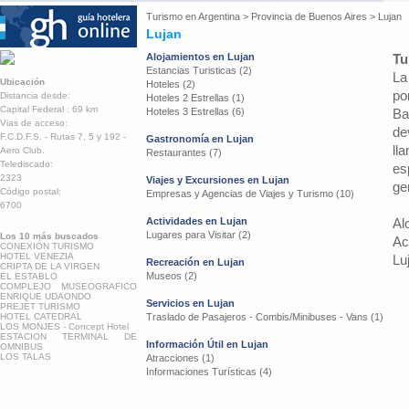
Turismo en
Argentina
>
Provincia de Buenos Aires
>
Lujan
Lujan
Alojamientos en Lujan
Tu
Estancias Turisticas (2)
La
Ubicación
Hoteles (2)
po
Distancia desde:
Hoteles 2 Estrellas (1)
Capital Federal : 69 km
Hoteles 3 Estrellas (6)
Ba
Vias de acceso:
de
F.C.D.F.S. - Rutas 7, 5 y 192 -
Gastronomía en Lujan
ll
Aero Club.
Restaurantes (7)
Telediscado:
es
2323
Viajes y Excursiones en Lujan
ge
Código postal:
Empresas y Agencias de Viajes y Turismo (10)
6700
Actividades en Lujan
Al
Lugares para Visitar (2)
Los 10 más buscados
Ac
CONEXIÓN TURISMO
HOTEL VENEZIA
Lu
Recreación en Lujan
CRIPTA DE LA VIRGEN
Museos (2)
EL ESTABLO
COMPLEJO MUSEOGRAFICO
ENRIQUE UDAONDO
Servicios en Lujan
PREJET TURISMO
HOTEL CATEDRAL
Traslado de Pasajeros - Combis/Minibuses - Vans (1)
LOS MONJES - Concept Hotel
ESTACION TERMINAL DE
Información Útil en Lujan
OMNIBUS
LOS TALAS
Atracciones (1)
Informaciones Turísticas (4)