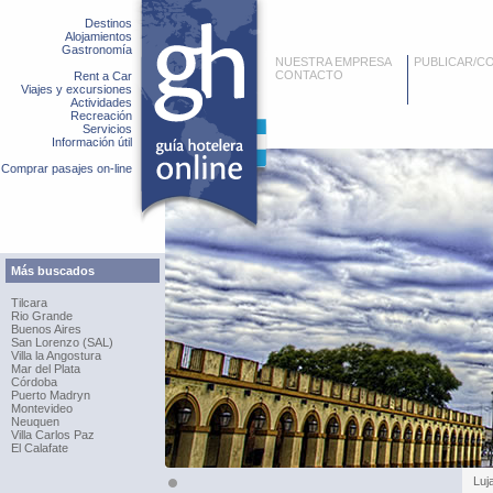
Destinos
Alojamientos
Gastronomía
NUESTRA EMPRESA
PUBLICAR/C
CONTACTO
Rent a Car
Viajes y excursiones
Actividades
Recreación
Servicios
Información útil
Comprar pasajes on-line
Más buscados
Tilcara
Rio Grande
Buenos Aires
San Lorenzo (SAL)
Villa la Angostura
Mar del Plata
Córdoba
Puerto Madryn
Montevideo
Neuquen
Villa Carlos Paz
El Calafate
Luj