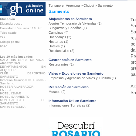
Turismo en
Argentina
>
Chubut
>
Sarmiento
Sarmiento
Alojamientos en Sarmiento
Tu
Ubicación
Alquiler Temporario de Viviendas (1)
Distancia desde:
Sa
Bungalows y Cabañas (1)
Comodoro Rivadavia : 148 km
Sa
Campings (4)
Telediscado:
Hospedajes (2)
re
297
Hosterías (1)
Código postal:
po
Hoteles (1)
9020
da
Residenciales (2)
Pr
Los 10 más buscados
Gastronomía en Sarmiento
SALA HISTORICA MALVINAS
pr
ARGENTINAS
Restaurantes (1)
DEPARTAMENTOS EN
pr
ALQUILER
CLUB DEPORTIVO
Viajes y Excursiones en Sarmiento
pa
SARMIENTO
Empresas y Agencias de Viajes y Turismo (1)
Dirección Municipal de Turismo -
Sarmiento
Al
HOSTERIA LABRADOR
Recreación en Sarmiento
LA ISLA
Museos (2)
Sa
HOTEL ISMAR
HOTEL SARMIENTO
MUNICIPALIDAD DE
Información Útil en Sarmiento
SARMIENTO
Informaciones Turísticas (2)
SANTA TERESITA