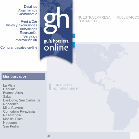
Destinos
Alojamientos
Gastronomía
NUESTRA EMPRESA
PUBLICAR/C
CONTACTO
Rent a Car
Viajes y excursiones
Actividades
Recreación
Servicios
Información útil
Comprar pasajes on-line
Más buscados
La Plata
Ushuaia
Buenos Aires
Salta
Bariloche, San Carlos de
Necochea
Mina Clavero
Comodoro Rivadavia
Resistencia
Mar del Plata
Neuquen
San Pedro