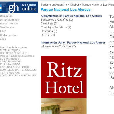
Turismo en
Argentina
>
Chubut
>
Parque Nacional Los Aler
Parque Nacional Los Alerces
Alojamientos en Parque Nacional Los Alerces
Tu
Ubicación
Bungalows y Cabañas (1)
Distancia desde:
En
Campings (3)
Esquel : 58 km
Al
Complejos Turísticos (2)
Telediscado:
Hosterías (3)
un
2945
LODGE (1)
Código postal:
Fu
9201
ot
Información Útil en Parque Nacional Los Alerces
Informaciones Turísticas (2)
em
Los 10 más buscados
FUTALAUFQUEN
ex
HOSTERÍA CUME HUE
Parque Nacional Los Alerces
na
LOS MAITENES
LAGO RIVADAVIA
ac
EL AURA LODGE
a 
LAGUNA LARGA LODGE
COMPLEJO BAHIA ROSALES
co
TEJAS NEGRAS
COMPLEJO BAHIA ROSALES
Pa
Al
Lo