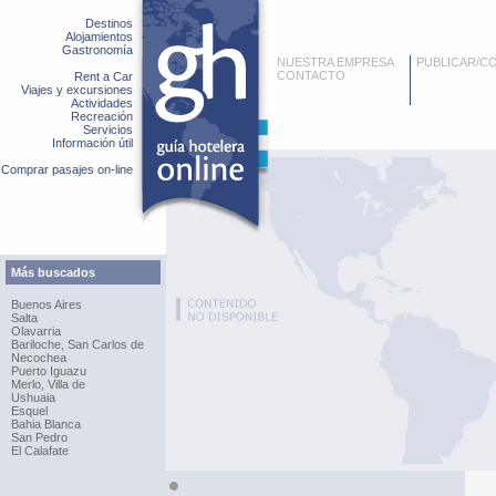
Destinos
Alojamientos
Gastronomía
NUESTRA EMPRESA
PUBLICAR/C
CONTACTO
Rent a Car
Viajes y excursiones
Actividades
Recreación
Servicios
Información útil
Comprar pasajes on-line
Más buscados
Buenos Aires
Salta
Olavarria
Bariloche, San Carlos de
Necochea
Puerto Iguazu
Merlo, Villa de
Ushuaia
Esquel
Bahia Blanca
San Pedro
El Calafate