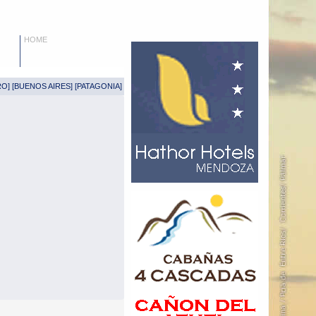
HOME
RO
] [
BUENOS AIRES
] [
PATAGONIA
]