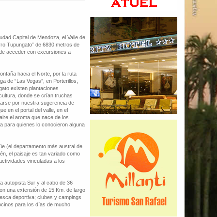
udad Capital de Mendoza, el Valle de
erro Tupungato” de 6830 metros de
uede acceder con excursiones a
ntaña hacia el Norte, por la ruta
ega de “Las Vegas”, en Porterillos,
gato existen plantaciones
ultura, donde se crían truchas
ntarse por nuestra sugerencia de
 en el portal del valle, en el
 aire el aroma que nace de los
ia para quienes lo conocieron alguna
üe (el departamento más austral de
uén, el paisaje es tan variado como
 actividades vinculadas a los
a autopista Sur y al cabo de 36
on una extensión de 15 Km. de largo
 pesca deportiva; clubes y campings
ndocinos para los días de mucho