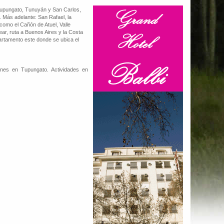
 Tupungato, Tunuyán y San Carlos,
. Más adelante: San Rafael, la
como el Cañón de Atuel, Valle
vear, ruta a Buenos Aires y la Costa
partamento este donde se ubica el
ones en Tupungato. Actividades en