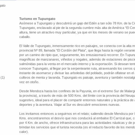
gato
Turismo en Tupungato
Asómese a Tupungato y descubrirá un gajo del Edén a tan sólo 78 Km. de la Ci
Tupungato, enclavado al pie de la segunda cumbre más alta de América “El C
altura, tiene un atractivo muy particular, ya que en los meses de verano se p
caballo.
El Valle de Tupungato, inmensamente rico en paisajes, se conecta con la alta mo
provincial Nº 89, llamada “El Cordón del Plata”, que llega hasta la región verani
por un camino de ripio que, seguramente, les entusiasmará recorrer. En Tupun
magníficas de manzanares, viñedos y nogales, además de estaciones de piscic
salmónidas para la venta en el mercado interno y la exportación. Si desean te
conocer Tupungato, al llegar por la serpenteante ruta, atravesando los cerros que
instante de asomarse y divisar las arboledas del poblado, podrán olfatear en el
 (1)
cultivos de menta y lavanda. Tupungato es paisaje, aventura y también nostalg
vez en otoño.
Desde Mendoza hasta los confines de la Payunia, en el extremo Sur de Malarg
la provincia), a través de más de 500 Kms. del límite con la provincia del Neuq
sugestivo, ideal para el placer de compartir entornos naturales y la práctica de
deportes y la aventura. Viajar al Sur es descubrir emociones nuevas.
Los invitamos entonces a seguirnos en el relato; saliendio desde Mendoza por l
Kms. encontraremos el desvío que nos conducirá al embalse El Carrizal que, c
por 4 Km. de ancho, ofrece infraestructura para las actividades náuticas y de
brindan los servicios que el turista necesita (es el reducto favorito de los me
calor).