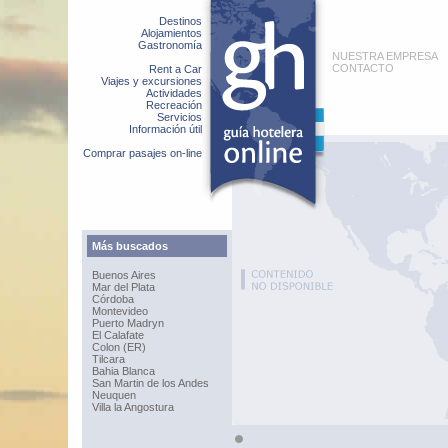
Destinos
Alojamientos
Gastronomía
NUESTRA EMPRESA
CONTACTO
Rent a Car
Viajes y excursiones
Actividades
Recreación
Servicios
Información útil
Comprar pasajes on-line
Más buscados
Buenos Aires
Mar del Plata
Córdoba
Montevideo
Puerto Madryn
El Calafate
Colon (ER)
Tilcara
Bahia Blanca
San Martin de los Andes
Neuquen
Villa la Angostura