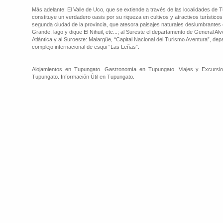
Más adelante: El Valle de Uco, que se extiende a través de las localidades de
constituye un verdadero oasis por su riqueza en cultivos y atractivos turísticos
segunda ciudad de la provincia, que atesora paisajes naturales deslumbrantes 
Grande, lago y dique El Nihuil, etc...; al Sureste el departamento de General Al
Atlántica y al Suroeste: Malargüe, “Capital Nacional del Turismo Aventura”, de
complejo internacional de esqui “Las Leñas”.
Alojamientos en Tupungato. Gastronomía en Tupungato. Viajes y Excursi
Tupungato. Información Útil en Tupungato.