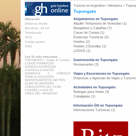
Turismo en
Argentina
>
Mendoza
>
Tupun
Tupungato
Alojamientos en Tupungato
Ubicación
Alquiler Temporario de Viviendas (1)
Distancia desde:
Bungalows y Cabañas (7)
Mendoza : 83 km
Casas de Campo (1)
Telediscado:
Estancias Turisticas (5)
2622
Hoteles (2)
Código postal:
Hoteles 3 Estrellas (1)
5561
LODGE (1)
Los 10 más buscados
Gastronomía en Tupungato
TUPUNGATO - Viajes & Turismo
LODGE ATAMISQUE
Restaurantes (3)
BODEGA ATAMISQUE
CHATEAU D ANCON
BODEGAS Y VIÑEDOS
Viajes y Excursiones en Tupungato
FAMILIA GIAQUINTA
Empresas y Agencias de Viajes y Turismo
DEPARTAMENTOS MAYTEN
ALMA DE MONTAÑA
CABALGATAS DEL ALMA
Actividades en Tupungato
CABAÑA LA DULCE
Bodegas para Visitar (3)
AIRES DEL MANZANO
Cabalgatas (1)
Información Útil en Tupungato
Informaciones Turísticas (1)