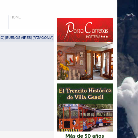
HOME
RO
] [
BUENOS AIRES
] [
PATAGONIA
]