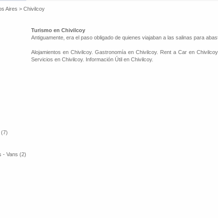
os Aires
>
Chivilcoy
Turismo en Chivilcoy
Antiguamente, era el paso obligado de quienes viajaban a las salinas para abas
Alojamientos en Chivilcoy. Gastronomía en Chivilcoy. Rent a Car en Chivilcoy
Servicios en Chivilcoy. Información Útil en Chivilcoy.
 (7)
 - Vans (2)