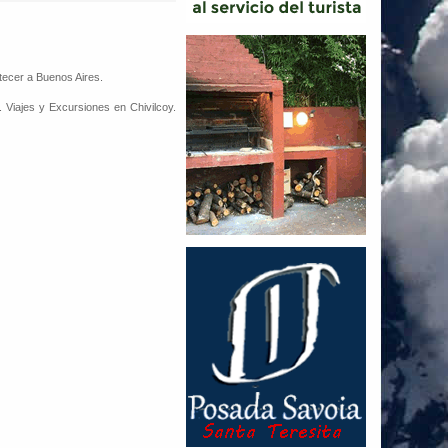
tecer a Buenos Aires.
. Viajes y Excursiones en Chivilcoy.