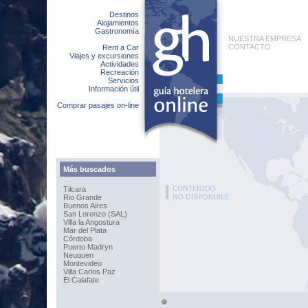
Destinos
Alojamientos
Gastronomía
NUESTRA EMPRESA
CONTACTO
Rent a Car
Viajes y excursiones
Actividades
Recreación
Servicios
Información útil
Comprar pasajes on-line
Más buscados
Tilcara
Rio Grande
Buenos Aires
San Lorenzo (SAL)
Villa la Angostura
Mar del Plata
Córdoba
Puerto Madryn
Neuquen
Montevideo
Villa Carlos Paz
El Calafate