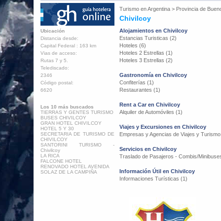
Turismo en
Argentina
>
Provincia de Buen
Chivilcoy
Alojamientos en Chivilcoy
Ubicación
Estancias Turisticas (2)
Distancia desde:
Hoteles (6)
Capital Federal : 163 km
Hoteles 2 Estrellas (1)
Vias de acceso:
Hoteles 3 Estrellas (2)
Rutas 7 y 5.
Telediscado:
Gastronomía en Chivilcoy
2346
Confiterías (1)
Código postal:
Restaurantes (1)
6620
Rent a Car en Chivilcoy
Los 10 más buscados
Alquiler de Automóviles (1)
TIERRAS Y GENTES TURISMO
BUSES CHIVILCOY
GRAN HOTEL CHIVILCOY
Viajes y Excursiones en Chivilcoy
HOTEL 5 Y 30
SECRETARIA DE TURISMO DE
Empresas y Agencias de Viajes y Turismo
CHIVILCOY
SANTORINI TURISMO -
Servicios en Chivilcoy
Chivilcoy
LA RICA
Traslado de Pasajeros - Combis/Minibuses
FALCONE HOTEL
RENOVADO HOTEL AVENIDA
Información Útil en Chivilcoy
SOLAZ DE LA CAMPIÑA
Informaciones Turísticas (1)