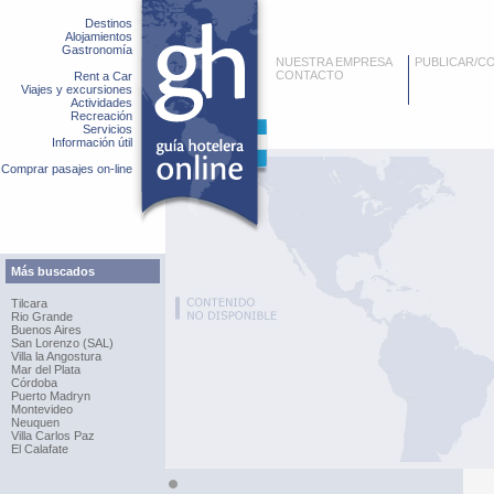
Destinos
Alojamientos
Gastronomía
NUESTRA EMPRESA
PUBLICAR/C
CONTACTO
Rent a Car
Viajes y excursiones
Actividades
Recreación
Servicios
Información útil
Comprar pasajes on-line
Más buscados
Tilcara
Rio Grande
Buenos Aires
San Lorenzo (SAL)
Villa la Angostura
Mar del Plata
Córdoba
Puerto Madryn
Montevideo
Neuquen
Villa Carlos Paz
El Calafate