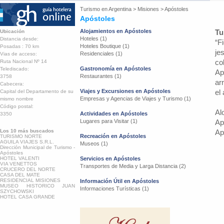
Turismo en
Argentina
>
Misiones
>
Apóstoles
Apóstoles
Alojamientos en Apóstoles
Tu
Ubicación
Hoteles (1)
Distancia desde:
“F
Hoteles Boutique (1)
Posadas : 70 km
je
Residenciales (1)
Vias de acceso:
co
Ruta Nacional Nº 14
Gastronomía en Apóstoles
Telediscado:
Ap
Restaurantes (1)
3758
ar
Cabecera:
Viajes y Excursiones en Apóstoles
el
Capital del Departamento de su
Empresas y Agencias de Viajes y Turismo (1)
mismo nombre
Código postal:
Al
Actividades en Apóstoles
3350
Lugares para Visitar (1)
Ap
Los 10 más buscados
Ap
Recreación en Apóstoles
TURISMO NORTE
AGUILA VIAJES S.R.L.
Museos (1)
Dirección Municipal de Turismo -
Apóstoles
HOTEL VALENTI
Servicios en Apóstoles
VIA VENETTOS
Transportes de Media y Larga Distancia (2)
CRUCERO DEL NORTE
CASA DEL MATE
RESIDENCIAL MISIONES
Información Útil en Apóstoles
MUSEO HISTORICO JUAN
Informaciones Turísticas (1)
SZYCHOWSKI
HOTEL CASA GRANDE