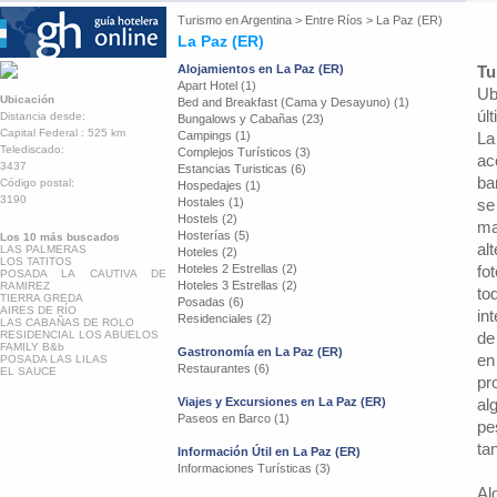
Turismo en
Argentina
>
Entre Ríos
>
La Paz (ER)
La Paz (ER)
Alojamientos en La Paz (ER)
Tu
Apart Hotel (1)
Ub
Ubicación
Bed and Breakfast (Cama y Desayuno) (1)
úl
Distancia desde:
Bungalows y Cabañas (23)
Capital Federal : 525 km
Campings (1)
La
Telediscado:
Complejos Turísticos (3)
ac
3437
Estancias Turisticas (6)
ba
Código postal:
Hospedajes (1)
3190
Hostales (1)
se
Hostels (2)
ma
Hosterías (5)
Los 10 más buscados
al
LAS PALMERAS
Hoteles (2)
LOS TATITOS
Hoteles 2 Estrellas (2)
fo
POSADA LA CAUTIVA DE
Hoteles 3 Estrellas (2)
RAMIREZ
to
TIERRA GREDA
Posadas (6)
AIRES DE RÍO
in
Residenciales (2)
LAS CABAÑAS DE ROLO
RESIDENCIAL LOS ABUELOS
de
FAMILY B&b
Gastronomía en La Paz (ER)
en
POSADA LAS LILAS
Restaurantes (6)
EL SAUCE
pr
Viajes y Excursiones en La Paz (ER)
al
Paseos en Barco (1)
pe
ta
Información Útil en La Paz (ER)
Informaciones Turísticas (3)
Al