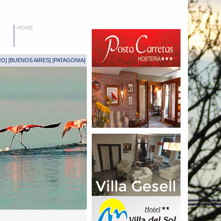
HOME
RO
] [
BUENOS AIRES
] [
PATAGONIA
]