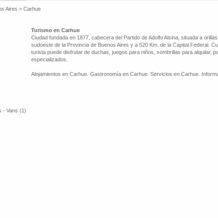
os Aires
>
Carhue
Turismo en Carhue
Ciudad fundada en 1877, cabecera del Partido de Adolfo Alsina, situada a orilla
sudoeste de la Provincia de Buenos Aires y a 520 Km. de la Capital Federal. Cu
turista puede disfrutar de duchas, juegos para niños, sombrillas para alquilar, p
especializados.
Alojamientos en Carhue. Gastronomía en Carhue. Servicios en Carhue. Informa
 - Vans (1)