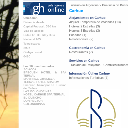
Turismo en
Argentina
>
Provincia de Buen
Carhue
Alojamientos en Carhue
Ubicación
Alquiler Temporario de Viviendas (13)
Distancia desde:
Hoteles 2 Estrellas (3)
Capital Federal : 520 km
Hoteles 3 Estrellas (3)
Vias de acceso:
Posadas (1)
Rutas 65, 33, 60 y Ruta
Residenciales (2)
Nacional 205.
Telediscado:
Gastronomía en Carhue
2936
Restaurantes (7)
Código postal:
6430
Servicios en Carhue
Traslado de Pasajeros - Combis/Minibuses
Los 10 más buscados
SCIACCA
EPECUEN HOTEL & SPA
Información Útil en Carhue
TERMAL
Informaciones Turísticas (1)
MARTINEZ, GRACIELA
TERMAS HOTEL SHALOM
Dirección Municipal de Turismo
de Carhue
LAS GOLONDRINAS
HOTEL CARHUE SPA-TERMAL
EL QUINCHO
DON HECTOR
GOLONDRINAS