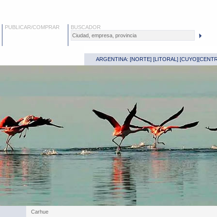
PUBLICAR/COMPRAR
BUSCADOR
ARGENTINA: [
NORTE
] [
LITORAL
] [
CUYO
][
CENT
Carhue