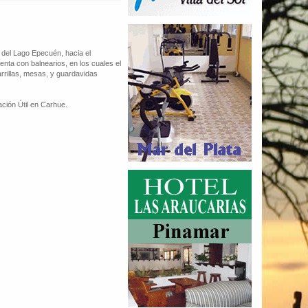
s del Lago Epecuén, hacia el
enta con balnearios, en los cuales el
arrillas, mesas, y guardavidas
ción Útil en Carhue.