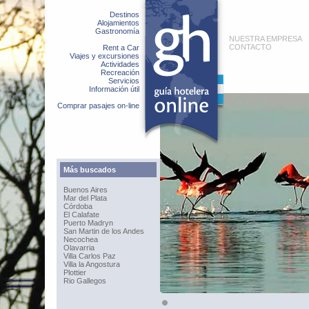
Destinos
Alojamientos
Gastronomía
NUESTRA EMPRESA
CONTACTO
Rent a Car
Viajes y excursiones
Actividades
Recreación
Servicios
Información útil
Comprar pasajes on-line
Más buscados
Buenos Aires
Mar del Plata
Córdoba
El Calafate
Puerto Madryn
San Martin de los Andes
Necochea
Olavarria
Villa Carlos Paz
Villa la Angostura
Plottier
Rio Gallegos