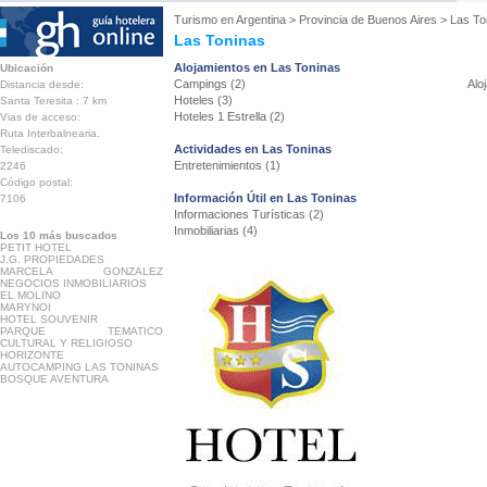
Turismo en
Argentina
>
Provincia de Buenos Aires
>
Las To
Las Toninas
Alojamientos en Las Toninas
Ubicación
Campings (2)
Alo
Distancia desde:
Hoteles (3)
Santa Teresita : 7 km
Hoteles 1 Estrella (2)
Vias de acceso:
Ruta Interbalnearia.
Actividades en Las Toninas
Telediscado:
Entretenimientos (1)
2246
Código postal:
Información Útil en Las Toninas
7106
Informaciones Turísticas (2)
Inmobiliarias (4)
Los 10 más buscados
PETIT HOTEL
J.G. PROPIEDADES
MARCELA GONZALEZ
NEGOCIOS INMOBILIARIOS
EL MOLINO
MARYNOI
HOTEL SOUVENIR
PARQUE TEMATICO
CULTURAL Y RELIGIOSO
HORIZONTE
AUTOCAMPING LAS TONINAS
BOSQUE AVENTURA