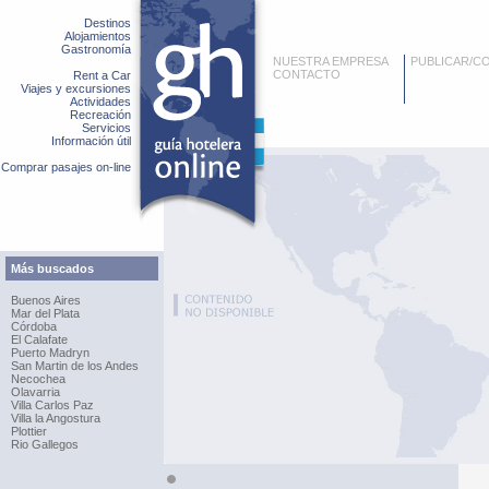
Destinos
Alojamientos
Gastronomía
NUESTRA EMPRESA
PUBLICAR/C
CONTACTO
Rent a Car
Viajes y excursiones
Actividades
Recreación
Servicios
Información útil
Comprar pasajes on-line
Más buscados
Buenos Aires
Mar del Plata
Córdoba
El Calafate
Puerto Madryn
San Martin de los Andes
Necochea
Olavarria
Villa Carlos Paz
Villa la Angostura
Plottier
Rio Gallegos