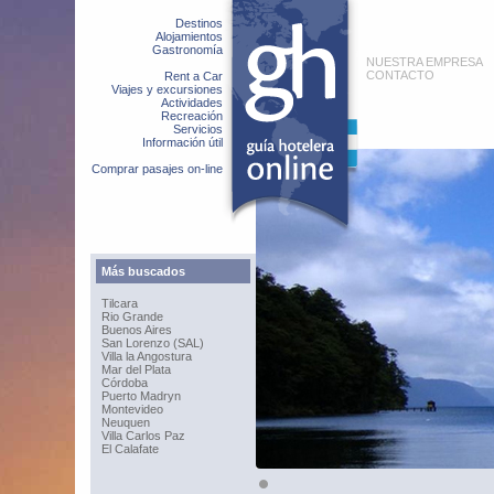
Destinos
Alojamientos
Gastronomía
NUESTRA EMPRESA
CONTACTO
Rent a Car
Viajes y excursiones
Actividades
Recreación
Servicios
Información útil
Comprar pasajes on-line
Más buscados
Tilcara
Rio Grande
Buenos Aires
San Lorenzo (SAL)
Villa la Angostura
Mar del Plata
Córdoba
Puerto Madryn
Montevideo
Neuquen
Villa Carlos Paz
El Calafate