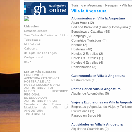
Turismo en
Argentina
>
Neuquén
>
Villa l
Villa la Angostura
Alojamientos en Villa la Angostura
Apart Hotel (12)
Ubicación
Bed and Breakfast (Cama y Desayuno) (1
Distancia desde:
Bungalows y Cabañas (58)
San Carlos de Bariloche : 82 km
Campings (5)
Telediscado:
Complejos Turísticos (4)
NUEVA 294
Hostels (2)
Cabecera:
Hosterías (40)
del Dpto. los Los Lagos
Hoteles 2 Estrellas (2)
Código postal:
Hoteles 3 Estrellas (1)
8407
Hoteles 4 Estrellas (4)
Residenciales (3)
Los 10 más buscados
LONCOMILLA
Gastronomía en Villa la Angostura
AVENTURA PATAGONICA
Restaurantes (15)
HOSTERIA LE LAC
ROSSO CUCCINA & VINO
ANGOSTURA VILLAGE
Rent a Car en Villa la Angostura
MUSEO HISTORICO
Alquiler de Automóviles (5)
REGIONAL
EL ESQUIADOR
ANGOSTURA TURISMO
Viajes y Excursiones en Villa la Angost
Secretaría de Turismo -
Empresas y Agencias de Viajes y Turismo
Municipio de Villa LA
ANGOSTURA
Excursiones (3)
TINTO BISTRO
Paseos en Barco (4)
Actividades en Villa la Angostura
Alquiler de Cuatriciclos (2)