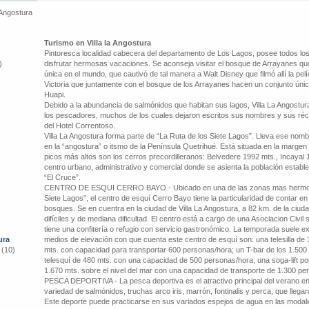
a Angostura
Turismo en Villa la Angostura
Pintoresca localidad cabecera del departamento de Los Lagos, posee todos los
)
disfrutar hermosas vacaciones. Se aconseja visitar el bosque de Arrayanes que
única en el mundo, que cautivó de tal manera a Walt Disney que filmó allí la pel
Victoria que juntamente con el bosque de los Arrayanes hacen un conjunto únic
Huapi.
Debido a la abundancia de salmónidos que habitan sus lagos, Villa La Angostu
los pescadores, muchos de los cuales dejaron escritos sus nombres y sus ré
del Hotel Correntoso.
Villa La Angostura forma parte de “La Ruta de los Siete Lagos”. Lleva ese nom
en la “angostura” o itsmo de la Península Quetrihué. Está situada en la margen
picos más altos son los cerros precordilleranos: Belvedere 1992 mts., Incayal
centro urbano, administrativo y comercial donde se asienta la población establ
“El Cruce”.
CENTRO DE ESQUI CERRO BAYO - Ubicado en una de las zonas mas hermosas 
Siete Lagos”, el centro de esquí Cerro Bayo tiene la particularidad de contar 
bosques. Se en cuentra en la ciudad de Villa La Angostura, a 82 km. de la ciud
difíciles y de mediana dificultad. El centro está a cargo de una Asociacion Civil 
tiene una confitería o refugio con servicio gastronómico. La temporada suele ex
ura
medios de elevación con que cuenta este centro de esquí son: una telesilla de 
 (10)
mts. con capacidad para transportar 600 personas/hora; un T-bar de los 1.500 
telesquí de 480 mts. con una capacidad de 500 personas/hora; una soga-lift port
1.670 mts. sobre el nivel del mar con una capacidad de transporte de 1.300 pe
PESCA DEPORTIVA - La pesca deportiva es el atractivo principal del verano en 
variedad de salmónidos, truchas arco iris, marrón, fontinalis y perca, que llega
Este deporte puede practicarse en sus variados espejos de agua en las modali