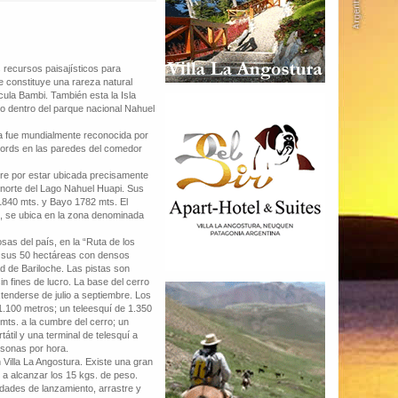
 recursos paisajísticos para
 constituye una rareza natural
ícula Bambi. También esta la Isla
o dentro del parque nacional Nahuel
ra fue mundialmente reconocida por
cords en las paredes del comedor
bre por estar ubicada precisamente
 norte del Lago Nahuel Huapi. Sus
 1840 mts. y Bayo 1782 mts. El
e, se ubica en la zona denominada
del país, en la “Ruta de los
en sus 50 hectáreas con densos
ad de Bariloche. Las pistas son
sin fines de lucro. La base del cerro
tenderse de julio a septiembre. Los
1.100 metros; un teleesquí de 1.350
mts. a la cumbre del cerro; un
átil y una terminal de telesquí a
rsonas por hora.
Villa La Angostura. Existe una gran
n a alcanzar los 15 kgs. de peso.
dades de lanzamiento, arrastre y