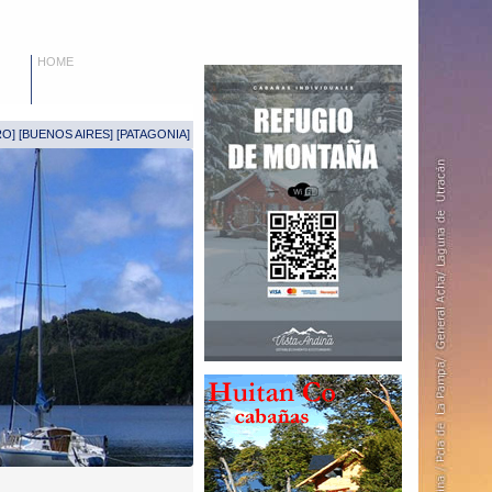
HOME
RO
] [
BUENOS AIRES
] [
PATAGONIA
]