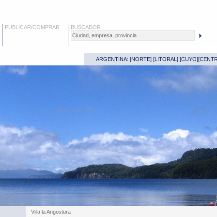
PUBLICAR/COMPRAR
BUSCADOR
ARGENTINA: [
NORTE
] [
LITORAL
] [
CUYO
][
CENT
Villa la Angostura