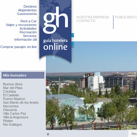
Destinos
Alojamientos
Gastronomía
NUESTRA EMPRESA
PUBLICAR/C
CONTACTO
Rent a Car
Viajes y excursiones
Actividades
Recreación
Servicios
Información útil
Comprar pasajes on-line
Más buscados
Buenos Aires
Mar del Plata
Córdoba
El Calafate
Puerto Madryn
San Martin de los Andes
Necochea
Olavarria
Villa Carlos Paz
Villa la Angostura
Plottier
Rio Gallegos
Ne