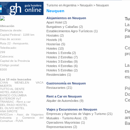
Turismo en
Argentina
>
Neuquén
>
Neuquen
Neuquen
Alojamientos en Neuquen
Tu
Apart Hotel (2)
La
Ubicación
Bungalows y Cabañas (2)
Pa
Distancia desde:
Establecimientos Agro-Turísticos (1)
Capital Federal : 1188 km
Hostales (2)
pa
Vias de acceso:
Hostels (4)
Ruta 22 - Aeropuerto.
Hosterías (5)
Co
Telediscado:
Hoteles (10)
299
Hoteles 1 Estrella (2)
pr
Cabecera:
Hoteles 2 Estrellas (7)
Capital de la Provincia
Hoteles 3 Estrellas (9)
La
Código postal:
Hoteles 4 Estrellas (6)
8300
Hoteles 5 Estrellas (2)
es
Residenciales (1)
es
Los 10 más buscados
CYAN WENELEN VACA
Gastronomía en Neuquen
MUERTA
Restaurantes (21)
Pr
TUTTO AL DENTE
HOTEL AMUCAN
Do
BANCO COLUMBIA
Rent a Car en Neuquen
EXTERIOR VyT
Ce
Alquiler de Automóviles (9)
TRANSAC - Rent a car
DEL PASO HOSTEL
EL OLIVO HOTEL
Viajes y Excursiones en Neuquen
De
ANA SIROTE
Empresas y Agencias de Viajes y Turismo (21)
AVICCom - Asoc. de Viajantes
an
Industria y Comercio del
Mutuales - Turismo Asoc. (3)
Comahue - FUVA
Operadores Mayoristas (1)
Ba
Representaciones (2)