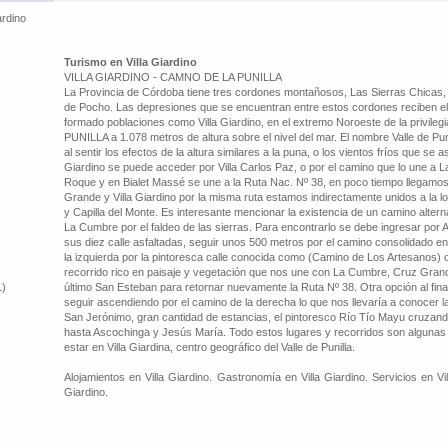
ardino
Turismo en Villa Giardino
VILLA GIARDINO - CAMNO DE LA PUNILLA
La Provincia de Córdoba tiene tres cordones montañosos, Las Sierras Chicas,
de Pocho. Las depresiones que se encuentran entre estos cordones reciben el
formado poblaciones como Villa Giardino, en el extremo Noroeste de la privil
PUNILLA a 1.078 metros de altura sobre el nivel del mar. El nombre Valle de Pun
al sentir los efectos de la altura similares a la puna, o los vientos fríos que se a
Giardino se puede acceder por Villa Carlos Paz, o por el camino que lo une a L
Roque y en Bialet Massé se une a la Ruta Nac. Nº 38, en poco tiempo llegamos
Grande y Villa Giardino por la misma ruta estamos indirectamente unidos a la 
y Capilla del Monte. Es interesante mencionar la existencia de un camino alterna
La Cumbre por el faldeo de las sierras. Para encontrarlo se debe ingresar por A
sus diez calle asfaltadas, seguir unos 500 metros por el camino consolidado en 
la izquierda por la pintoresca calle conocida como (Camino de Los Artesanos) 
recorrido rico en paisaje y vegetación que nos une con La Cumbre, Cruz Gran
1)
último San Esteban para retornar nuevamente la Ruta Nº 38. Otra opción al fina
seguir ascendiendo por el camino de la derecha lo que nos llevaría a conocer 
San Jerónimo, gran cantidad de estancias, el pintoresco Río Tío Mayu cruzando
hasta Ascochinga y Jesús María. Todo estos lugares y recorridos son algunas 
estar en Villa Giardina, centro geográfico del Valle de Punilla.
Alojamientos en Villa Giardino. Gastronomía en Villa Giardino. Servicios en Vill
Giardino.