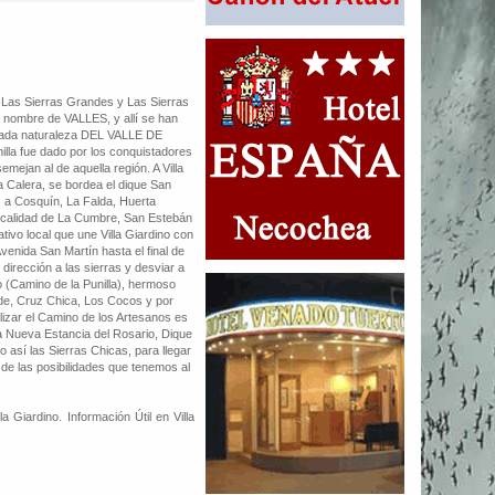
 Las Sierras Grandes y Las Sierras
 nombre de VALLES, y allí se han
egiada naturaleza DEL VALLE DE
illa fue dado por los conquistadores
semejan al de aquella región. A Villa
a Calera, se bordea el dique San
 a Cosquín, La Falda, Huerta
localidad de La Cumbre, San Estebán
tivo local que une Villa Giardino con
venida San Martín hasta el final de
dirección a las sierras y desviar a
o (Camino de la Punilla), hermoso
de, Cruz Chica, Los Cocos y por
lizar el Camino de los Artesanos es
la Nueva Estancia del Rosario, Dique
 así las Sierras Chicas, para llegar
de las posibilidades que tenemos al
a Giardino. Información Útil en Villa