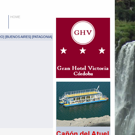
HOME
RO
] [
BUENOS AIRES
] [
PATAGONIA
]