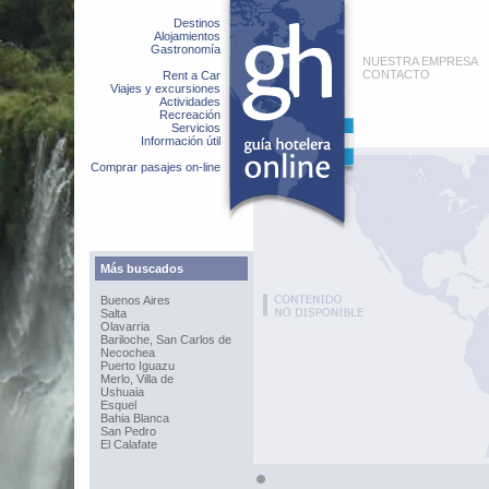
Destinos
Alojamientos
Gastronomía
NUESTRA EMPRESA
CONTACTO
Rent a Car
Viajes y excursiones
Actividades
Recreación
Servicios
Información útil
Comprar pasajes on-line
Más buscados
Buenos Aires
Salta
Olavarria
Bariloche, San Carlos de
Necochea
Puerto Iguazu
Merlo, Villa de
Ushuaia
Esquel
Bahia Blanca
San Pedro
El Calafate