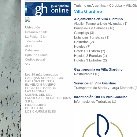
Turismo en
Argentina
>
Córdoba
>
Villa Gi
Villa Giardino
Alojamientos en Villa Giardino
Alquiler Temporario de Viviendas (1)
Ubicación
Bungalows y Cabañas (16)
Distancia desde:
Campings (3)
La Falda : 5 km
Estancias Turisticas (1)
Telediscado:
Hosterías (2)
3548
Hoteles (7)
Cabecera:
Hoteles 1 Estrella (2)
Dpto. de Punilla
Hoteles 2 Estrellas (1)
Código postal:
Hoteles 3 Estrellas (2)
5176
Gastronomía en Villa Giardino
Restaurantes (6)
Los 10 más buscados
CABAÑAS SHUKA RELMU
CABAÑAS DE THEA
Servicios en Villa Giardino
EL VIEJO GRANERO
Transportes de Media y Larga Distancia (
POSTA DEL BAÑADO
LAS MIRONAS
UMBRAL DEL SOL
Información Útil en Villa Giardino
EMPRESA GENERAL URQUIZA
S.R.L.
Informaciones Turísticas (1)
PIEDRA LIBRE
DU THEATRE
LOS CHURUMBELES