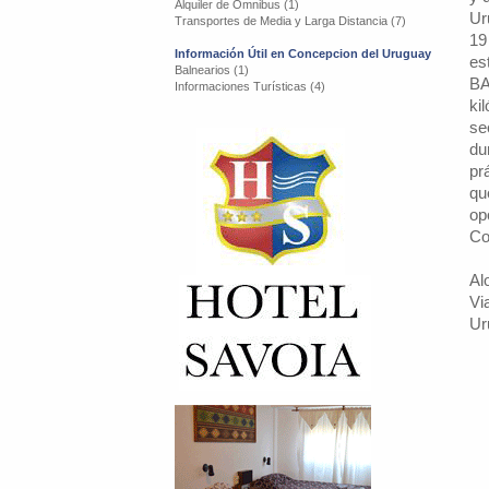
Alquiler de Omnibus (1)
Ur
Transportes de Media y Larga Distancia (7)
19
Información Útil en Concepcion del Uruguay
es
Balnearios (1)
BA
Informaciones Turísticas (4)
ki
se
du
pr
qu
op
Co
Al
Vi
Ur