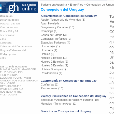
Turismo en
Argentina
>
Entre Ríos
>
Concepcion del Urug
Concepcion del Uruguay
Alojamientos en Concepcion del Uruguay
Tu
Ubicación
Alquiler Temporario de Viviendas (3)
Distancia desde:
Em
Apart Hotel (4)
Paraná : 287 km
Fe
Bungalows y Cabañas (10)
Vias de acceso:
Campings (1)
CO
Rutas 131 y 14
Casas de Campo (3)
Telediscado:
má
Complejos Turísticos (2)
3442
qu
Estancias Turisticas (4)
Cabecera:
Hospedajes (1)
co
Cabecera del Departamento
Hosterías (1)
UruguayCabecera del
ha
Hoteles (3)
Código postal:
Ur
Hoteles 1 Estrella (1)
3260
Hoteles 2 Estrellas (2)
pa
Hoteles 3 Estrellas (2)
Los 10 más buscados
ki
Hoteles Boutique (1)
BUNGALOWS EL AMANECER
Jo
EL VIEJO MOLINO
Residenciales (1)
TIERRA LINDA
er
ELEGANT TOURS - Viajes
ANTIGUA POSTA del TORREON
Gastronomía en Concepcion del Uruguay
añ
SAN JORGE
Confiterías (1)
GERNIKA VIAJES
na
Restaurantes (10)
PANCHO RAMIREZ
HOSTERÍA MITRE
sa
VILLA LOMAS
Viajes y Excursiones en Concepcion del Uruguay
ot
Empresas y Agencias de Viajes y Turismo (10)
an
Mutuales - Turismo Asoc. (1)
mu
Servicios en Concepcion del Uruguay
y 