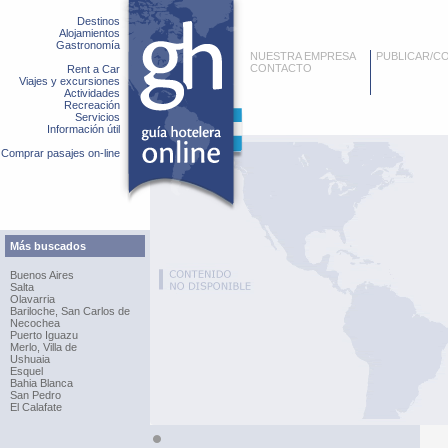
Destinos
Alojamientos
Gastronomía
NUESTRA EMPRESA
PUBLICAR/C
CONTACTO
Rent a Car
Viajes y excursiones
Actividades
Recreación
Servicios
Información útil
Comprar pasajes on-line
Más buscados
Buenos Aires
Salta
Olavarria
Bariloche, San Carlos de
Necochea
Puerto Iguazu
Merlo, Villa de
Ushuaia
Esquel
Bahia Blanca
San Pedro
El Calafate