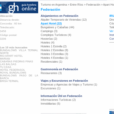
Turismo en
Argentina
>
Entre Ríos
>
Federación
>
Apart Ho
Federación
Alojamientos en Federación
IR
Ubicación
Alquiler Temporario de Viviendas (12)
Dir
Distancia desde:
Apart Hotel (22)
Cód
Concordia : 60 km
Bungalows y Cabañas (44)
Tel
Telediscado:
Campings (3)
Ver
3456
Complejos Turísticos (4)
Ins
Código postal:
Hosterías (2)
Con
3206
Hoteles (4)
Hoteles 1 Estrella (2)
Los 10 más buscados
Hoteles 2 Estrellas (8)
BUNGALOWS VILLA TERMAL
NORTE
Hoteles 3 Estrellas (3)
RIO APART HOTEL
Hoteles 4 Estrellas (1)
MARIAN
CABAÑAS PIEDRAS FINAS
Residenciales (1)
LAS BALSAS
TU CASA
Gastronomía en Federación
HOTEL FEDERASOL
ROYAL BUNGALOWS
Restaurantes (3)
BUNGALOWS PASO DE LA
BARCA
Viajes y Excursiones en Federación
BRISA TERMAL
Empresas y Agencias de Viajes y Turismo (1)
Excursiones (1)
Información Útil en Federación
Informaciones Turísticas (2)
Inmobiliarias (5)