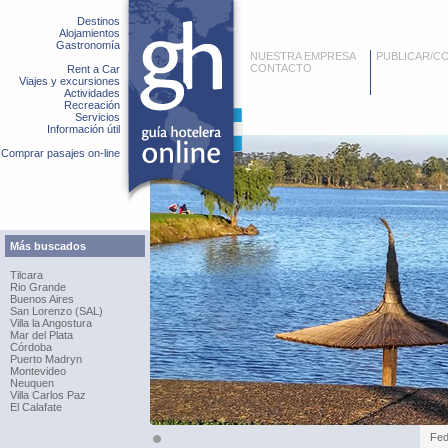
Destinos
Alojamientos
Gastronomía
NUESTRA EMPRESA
PUBLICAR/C
CONTACTO
Rent a Car
Viajes y excursiones
Actividades
Recreación
Servicios
Información útil
Comprar pasajes on-line
Más buscados
Tilcara
Rio Grande
Buenos Aires
San Lorenzo (SAL)
Villa la Angostura
Mar del Plata
Córdoba
Puerto Madryn
Montevideo
Neuquen
Villa Carlos Paz
El Calafate
Fed