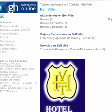
Turismo en
Argentina
>
Córdoba
>
Bell Ville
Bell Ville
Alojamientos en Bell Ville
Hoteles (1)
Aloj
Ubicación
Hoteles 2 Estrellas (2)
Distancia desde:
Hoteles 3 Estrellas (1)
Córdoba Ciudad : 205 km
Vias de acceso:
Viajes y Excursiones en Bell Ville
Ruta 9.
Empresas y Agencias de Viajes y Turismo (5)
Telediscado:
NUEVO 3537
Servicios en Bell Ville
Código postal:
Traslado de Pasajeros - Combis/Minibuses - Vans (1)
2550
Los 10 más buscados
FRANCO VIAJES
SAYONARA TOUR
BELL VILLE EXCURSIONES
HOTEL ITALIA
HOTEL PASEO COLÓN
VIAJES LANUCCI
HOTEL CENTRAL
CARLA ZARA VIAJES Y
TURISMO
GRAN HOTEL BELL VILLE
PRETTI Viajes