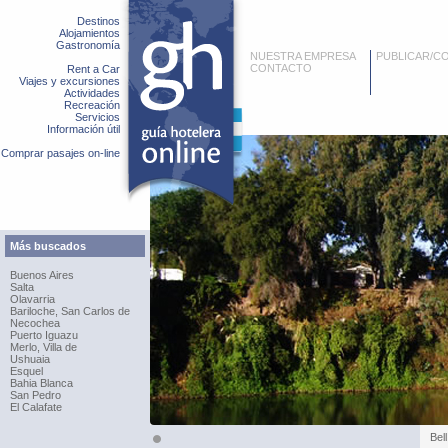
Destinos
Alojamientos
Gastronomía
NUESTRA EMPRESA
PUBLICAR/C
CONTACTO
Rent a Car
Viajes y excursiones
Actividades
Recreación
Servicios
Información útil
Comprar pasajes on-line
Más buscados
Buenos Aires
Salta
Olavarria
Bariloche, San Carlos de
Necochea
Puerto Iguazu
Merlo, Villa de
Ushuaia
Esquel
Bahia Blanca
San Pedro
El Calafate
Bell