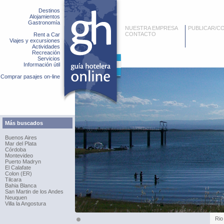
Destinos
Alojamientos
Gastronomía
NUESTRA EMPRESA
PUBLICAR/C
CONTACTO
Rent a Car
Viajes y excursiones
Actividades
Recreación
Servicios
Información útil
Comprar pasajes on-line
Más buscados
Buenos Aires
Mar del Plata
Córdoba
Montevideo
Puerto Madryn
El Calafate
Colon (ER)
Tilcara
Bahia Blanca
San Martin de los Andes
Neuquen
Villa la Angostura
Rio