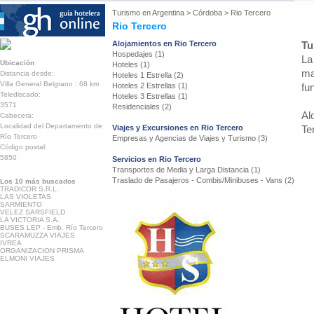
Turismo en
Argentina
>
Córdoba
>
Rio Tercero
Rio Tercero
Alojamientos en Rio Tercero
Tu
Hospedajes (1)
La
Ubicación
Hoteles (1)
ma
Distancia desde:
Hoteles 1 Estrella (2)
Villa General Belgrano : 68 km
Hoteles 2 Estrellas (1)
fu
Telediscado:
Hoteles 3 Estrellas (1)
3571
Residenciales (2)
Al
Cabecera:
Localidad del Departamento de
Viajes y Excursiones en Rio Tercero
Te
Río Tercero
Empresas y Agencias de Viajes y Turismo (3)
Código postal:
5850
Servicios en Rio Tercero
Transportes de Media y Larga Distancia (1)
Traslado de Pasajeros - Combis/Minibuses - Vans (2)
Los 10 más buscados
TRADICOR S.R.L.
LAS VIOLETAS
SARMIENTO
VELEZ SARSFIELD
LA VICTORIA S.A.
BUSES LEP - Emb. Río Tercero
SCARAMUZZA VIAJES
IVREA
ORGANIZACION PRISMA
ELMONI VIAJES