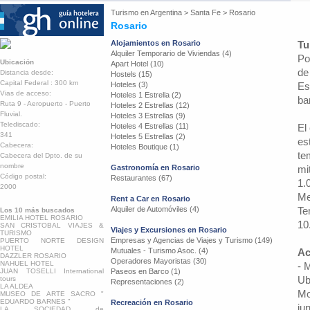
Turismo en
Argentina
>
Santa Fe
>
Rosario
Rosario
Alojamientos en Rosario
Tu
Alquiler Temporario de Viviendas (4)
Po
Ubicación
Apart Hotel (10)
de
Distancia desde:
Hostels (15)
Capital Federal : 300 km
Hoteles (3)
Es
Vias de acceso:
Hoteles 1 Estrella (2)
ba
Ruta 9 - Aeropuerto - Puerto
Hoteles 2 Estrellas (12)
Fluvial.
Hoteles 3 Estrellas (9)
Telediscado:
Hoteles 4 Estrellas (11)
El
341
Hoteles 5 Estrellas (2)
es
Cabecera:
Hoteles Boutique (1)
te
Cabecera del Dpto. de su
nombre
Gastronomía en Rosario
mi
Código postal:
Restaurantes (67)
1.
2000
Me
Rent a Car en Rosario
Alquiler de Automóviles (4)
Te
Los 10 más buscados
EMILIA HOTEL ROSARIO
10
SAN CRISTOBAL VIAJES &
Viajes y Excursiones en Rosario
TURISMO
Empresas y Agencias de Viajes y Turismo (149)
PUERTO NORTE DESIGN
HOTEL
Mutuales - Turismo Asoc. (4)
Ac
DAZZLER ROSARIO
Operadores Mayoristas (30)
NAHUEL HOTEL
- 
JUAN TOSELLI International
Paseos en Barco (1)
Ub
tours
Representaciones (2)
LA ALDEA
Mo
MUSEO DE ARTE SACRO "
EDUARDO BARNES "
Recreación en Rosario
ju
LA SOCIEDAD de