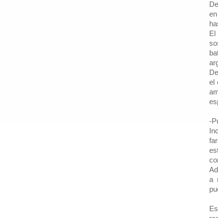
De
en
ha
El
so
ba
ar
De
el
am
es
-P
In
fa
es
co
Ad
a 
pu
Es