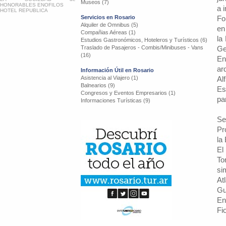
Museos (7)
HONORABLES ENOFILOS
a 
HOTEL REPUBLICA
Servicios en Rosario
Fo
Alquiler de Omnibus (5)
en
Compañias Aéreas (1)
la
Estudios Gastronómicos, Hoteleros y Turísticos (6)
Traslado de Pasajeros - Combis/Minibuses - Vans
Ge
(16)
En
ar
Información Útil en Rosario
Asistencia al Viajero (1)
Al
Balnearios (9)
Es
Congresos y Eventos Empresarios (1)
pa
Informaciones Turísticas (9)
Se
Pr
la
El
To
si
At
Gu
En
Fi