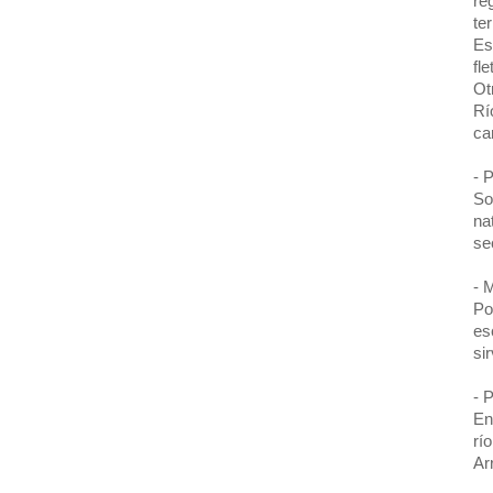
re
te
Es
fl
Ot
Rí
ca
- 
So
na
se
- 
Po
es
si
- 
En
rí
Ar