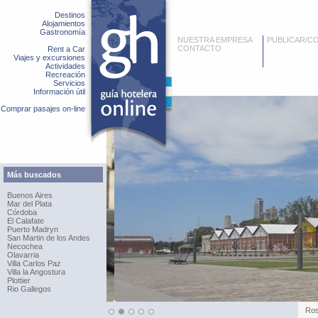
Destinos
Alojamientos
Gastronomía
NUESTRA EMPRESA
PUBLICAR/C
CONTACTO
Rent a Car
Viajes y excursiones
Actividades
Recreación
Servicios
Información útil
Comprar pasajes on-line
Más buscados
Buenos Aires
Mar del Plata
Córdoba
El Calafate
Puerto Madryn
San Martin de los Andes
Necochea
Olavarria
Villa Carlos Paz
Villa la Angostura
Plottier
Rio Gallegos
Cos