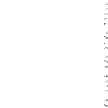
- 
Un
pr
ex
en
- 
Po
y 
pi
- 
Es
ra
- 
Co
vi
lo
- 
An