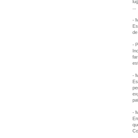
lu
...
- 
Es
de
- 
In
fa
es
- 
Es
pe
ex
pa
- 
En
qu
Co