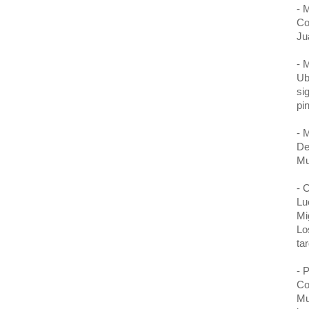
- 
Co
Ju
- 
Ub
si
pi
- 
De
Mu
- 
Lu
Mi
Lo
ta
- 
Co
Mu