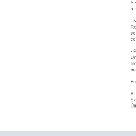
Se
re
- 
Re
so
co
- 
Un
In
es
Fu
Al
Ex
Út