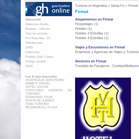
Turismo en
Argentina
>
Santa Fe
>
Firmat
Firmat
Alojamientos en Firmat
Ubicación
Hospedajes (1)
Distancia desde:
Hoteles (1)
Rosario : 108 km
Hoteles 3 Estrellas (1)
Vias de acceso:
Hoteles 4 Estrellas (1)
Por Ruta Nac. 33
Telediscado:
Viajes y Excursiones en Firmat
3465
Empresas y Agencias de Viajes y Turismo
Cabecera:
Partido Gral. López
Servicios en Firmat
Código postal:
Traslado de Pasajeros - Combis/Minibuses
2630
Los 8 más buscados
HOSPEDAJE DON PEDRO
EMME'S TRAVEL
HOTEL COLON
CAPOLINEA AGENCIA DE
TURISMO
FERNANDO TOUR
POSTA DE JUAREZ
TANO TURISMO
RESIDENCIAL PLAZA