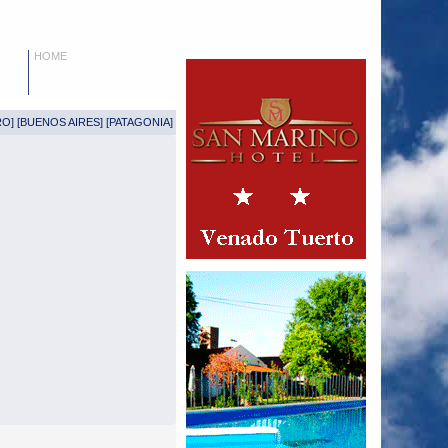
HOME
RO
] [
BUENOS AIRES
] [
PATAGONIA
]