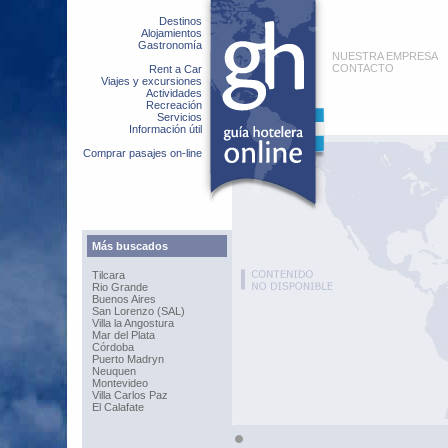
Destinos
Alojamientos
Gastronomía
NUESTRA EMPRESA
CONTACTO
Rent a Car
Viajes y excursiones
Actividades
Recreación
Servicios
Información útil
Comprar pasajes on-line
Más buscados
Tilcara
Rio Grande
Buenos Aires
San Lorenzo (SAL)
Villa la Angostura
Mar del Plata
Córdoba
Puerto Madryn
Neuquen
Montevideo
Villa Carlos Paz
El Calafate