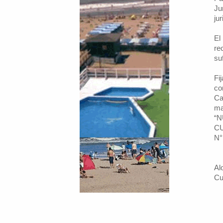
Ju
jur
El
re
su
Fi
co
Ca
ma
“N
CU
N°
Al
Cu