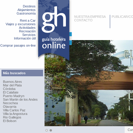
Destinos
Alojamientos
Gastronomía
NUESTRA EMPRESA
PUBLICAR/C
CONTACTO
Rent a Car
Viajes y excursiones
Actividades
Recreación
Servicios
Información útil
Comprar pasajes on-line
Más buscados
Buenos Aires
Mar del Plata
Córdoba
El Calafate
Puerto Madryn
San Martin de los Andes
Necochea
Olavarria
Villa Carlos Paz
Villa la Angostura
Rio Gallegos
El Bolson