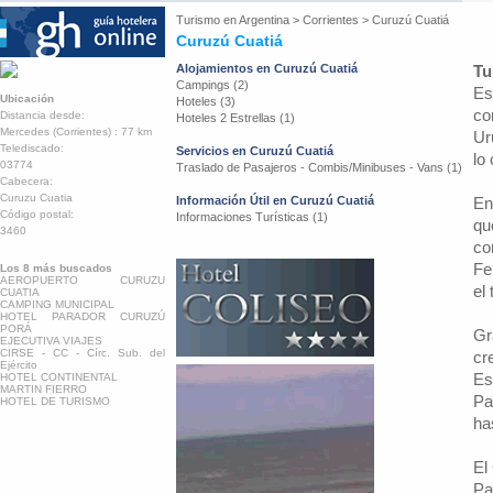
Turismo en
Argentina
>
Corrientes
>
Curuzú Cuatiá
Curuzú Cuatiá
Alojamientos en Curuzú Cuatiá
Tu
Campings (2)
Es
Ubicación
Hoteles (3)
co
Distancia desde:
Hoteles 2 Estrellas (1)
Mercedes (Corrientes) : 77 km
Ur
Telediscado:
Servicios en Curuzú Cuatiá
lo
03774
Traslado de Pasajeros - Combis/Minibuses - Vans (1)
Cabecera:
Curuzu Cuatia
Información Útil en Curuzú Cuatiá
En
Código postal:
Informaciones Turísticas (1)
qu
3460
co
Fe
Los 8 más buscados
AEROPUERTO CURUZU
el
CUATIA
CAMPING MUNICIPAL
HOTEL PARADOR CURUZÚ
PORÁ
Gr
EJECUTIVA VIAJES
CIRSE - CC - Círc. Sub. del
cr
Ejército
Es
HOTEL CONTINENTAL
MARTIN FIERRO
Pa
HOTEL DE TURISMO
ha
El
Pa