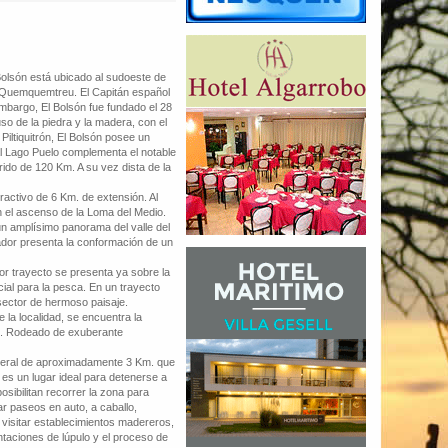
Bolsón está ubicado al sudoeste de
río Quemquemtreu. El Capitán español
mbargo, El Bolsón fue fundado el 28
o de la piedra y la madera, con el
Piltiquitrón, El Bolsón posee un
al Lago Puelo complementa el notable
rrido de 120 Km. A su vez dista de la
ctivo de 6 Km. de extensión. Al
en el ascenso de la Loma del Medio.
 un amplísimo panorama del valle del
rador presenta la conformación de un
trayecto se presenta ya sobre la
ial para la pesca. En un trayecto
 sector de hermoso paisaje.
a localidad, se encuentra la
io. Rodeado de exuberante
eral de aproximadamente 3 Km. que
 es un lugar ideal para detenerse a
sibilitan recorrer la zona para
ar paseos en auto, a caballo,
, visitar establecimientos madereros,
antaciones de lúpulo y el proceso de