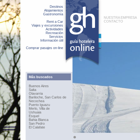
Destinos
Alojamientos
Gastronomía
NUESTRA EMPRESA
CONTACTO
Rent a Car
Viajes y excursiones
Actividades
Recreación
Servicios
Información útil
Comprar pasajes on-line
Más buscados
Buenos Aires
Salta
Olavarria
Bariloche, San Carlos de
Necochea
Puerto Iguazu
Merlo, Villa de
Ushuaia
Esquel
Bahia Blanca
San Pedro
El Calafate