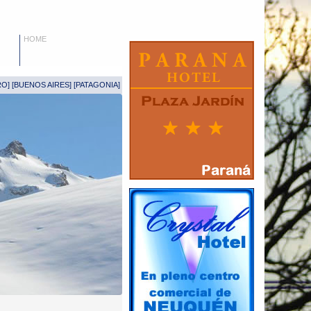
HOME
RO
] [
BUENOS AIRES
] [
PATAGONIA
]