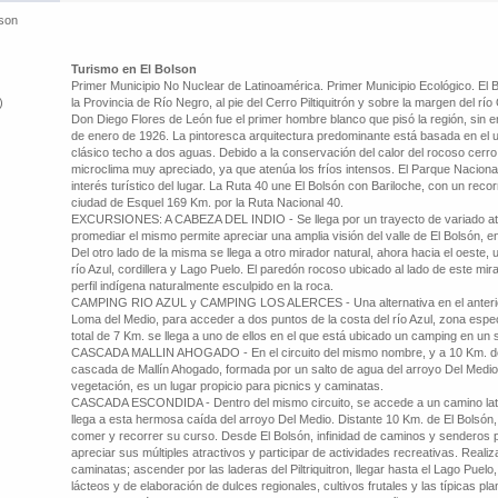
lson
Turismo en El Bolson
Primer Municipio No Nuclear de Latinoamérica. Primer Municipio Ecológico. El 
)
la Provincia de Río Negro, al pie del Cerro Piltiquitrón y sobre la margen del 
Don Diego Flores de León fue el primer hombre blanco que pisó la región, sin e
de enero de 1926. La pintoresca arquitectura predominante está basada en el us
clásico techo a dos aguas. Debido a la conservación del calor del rocoso cerro 
microclima muy apreciado, ya que atenúa los fríos intensos. El Parque Nacion
interés turístico del lugar. La Ruta 40 une El Bolsón con Bariloche, con un reco
ciudad de Esquel 169 Km. por la Ruta Nacional 40.
EXCURSIONES: A CABEZA DEL INDIO - Se llega por un trayecto de variado atra
promediar el mismo permite apreciar una amplia visión del valle de El Bolsón, 
Del otro lado de la misma se llega a otro mirador natural, ahora hacia el oeste,
río Azul, cordillera y Lago Puelo. El paredón rocoso ubicado al lado de este mi
perfil indígena naturalmente esculpido en la roca.
CAMPING RIO AZUL y CAMPING LOS ALERCES - Una alternativa en el anterior 
Loma del Medio, para acceder a dos puntos de la costa del río Azul, zona espec
total de 7 Km. se llega a uno de ellos en el que está ubicado un camping en un
CASCADA MALLIN AHOGADO - En el circuito del mismo nombre, y a 10 Km. de l
cascada de Mallín Ahogado, formada por un salto de agua del arroyo Del Med
vegetación, es un lugar propicio para picnics y caminatas.
CASCADA ESCONDIDA - Dentro del mismo circuito, se accede a un camino lat
llega a esta hermosa caída del arroyo Del Medio. Distante 10 Km. de El Bolsón,
comer y recorrer su curso. Desde El Bolsón, infinidad de caminos y senderos po
apreciar sus múltiples atractivos y participar de actividades recreativas. Realiz
caminatas; ascender por las laderas del Piltriquitron, llegar hasta el Lago Puelo
lácteos y de elaboración de dulces regionales, cultivos frutales y las típicas pl