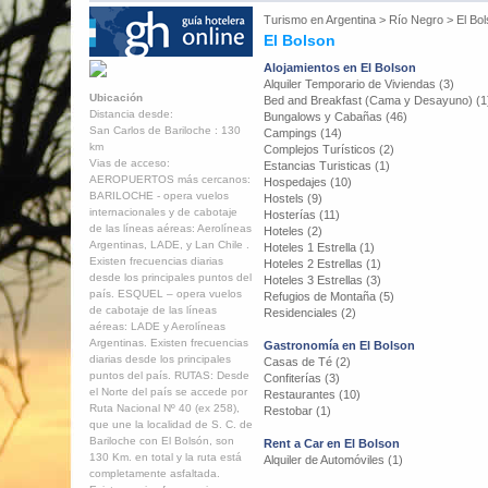
Turismo en
Argentina
>
Río Negro
>
El Bo
El Bolson
Alojamientos en El Bolson
Alquiler Temporario de Viviendas (3)
Ubicación
Bed and Breakfast (Cama y Desayuno) (1
Distancia desde:
Bungalows y Cabañas (46)
San Carlos de Bariloche : 130
Campings (14)
km
Complejos Turísticos (2)
Vias de acceso:
Estancias Turisticas (1)
AEROPUERTOS más cercanos:
Hospedajes (10)
BARILOCHE - opera vuelos
Hostels (9)
internacionales y de cabotaje
Hosterías (11)
de las líneas aéreas: Aerolíneas
Hoteles (2)
Argentinas, LADE, y Lan Chile .
Hoteles 1 Estrella (1)
Existen frecuencias diarias
Hoteles 2 Estrellas (1)
desde los principales puntos del
Hoteles 3 Estrellas (3)
país. ESQUEL – opera vuelos
Refugios de Montaña (5)
de cabotaje de las líneas
Residenciales (2)
aéreas: LADE y Aerolíneas
Argentinas. Existen frecuencias
Gastronomía en El Bolson
diarias desde los principales
Casas de Té (2)
puntos del país. RUTAS: Desde
Confiterías (3)
el Norte del país se accede por
Restaurantes (10)
Ruta Nacional Nº 40 (ex 258),
Restobar (1)
que une la localidad de S. C. de
Bariloche con El Bolsón, son
Rent a Car en El Bolson
130 Km. en total y la ruta está
Alquiler de Automóviles (1)
completamente asfaltada.