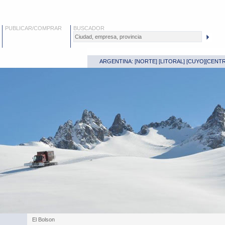
PUBLICAR/COMPRAR
BUSCADOR
ARGENTINA: [
NORTE
] [
LITORAL
] [
CUYO
][
CENT
El Bolson