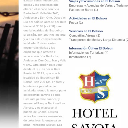
Existen varias frecuencias
Viajes y Excursiones en El Bolson
diarias y las empresas que
Empresas y Agencias de Viajes y Turismo
ofrecen el servicio son: Vía
Paseos en Barco (1)
Bariloche-El Valle-Vía TAC,
Andesmar y Don Otto. Desde el
Actividades en El Bolson
Sur del país se accede por Ruta
Pesca (1)
Nacional Nº 40 (ex 258), que
une la localidad de Esquel con
Servicios en El Bolson
El Bolsón, son 180 Km. en total
Compañias Aéreas (1)
y la ruta está completamente
Transportes de Media y Larga Distancia (
asfaltada. Existen varias
frecuencias diarias y las
Información Útil en El Bolson
empresas que ofrecen el
Informaciones Turísticas (4)
servicio son: Vía Bariloche,
Inmobiliarias (7)
Andesmar, Don Otto, Mar y Valle
y TAC. Otra opción para venir
desde el Sur, es por la Ruta
Provincial Nº 71, que une la
localidad de Esquel con El
Bolsón, son 200 Km. en total y
la ruta está parcialmente
asfaltada, siendo la mayor parte
del recorrido camino de ripio.
Esta ruta permite conocer y
recorrer el Parque Nacional Los
Alerces, y es el acceso al
pueblo de Cholila. Existen
varias frecuencias semanales
de colectivos, la empresa se
llama Transporte Esquel. Las