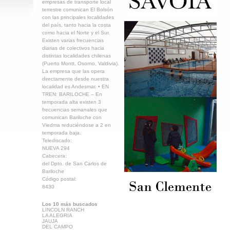
empresas de transporte local
terrestre comunican El Bolsón
con las principales localidades
del país, tanto hacia la costa
como hacia el Norte y el Sur.
Existen varias frecuencias
diarias de colectivos hacia
distintas localidades chilenas
(Puerto Montt, Osorno, Valdivia).
La empresa que las opera
directamente desde nuestra
localidad es Andesmar. • EN
TREN: BARILOCHE – En
temporada alta existen 3
frecuencias semanales que
comunican Bariloche con
Viedma reduciéndose a 2 en
temporada baja.
Telediscado:
NUEVA 294
Cabecera:
del Dpto. de San Carlos de
Bariloche
Código postal:
8430
Los 10 más buscados
LINCOLN RANCH
LA ALEGRIA
JAUJA
DEL CAMPO