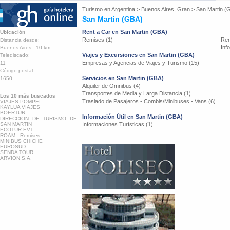
Turismo en
Argentina
>
Buenos Aires, Gran
>
San Martin (
San Martin (GBA)
Rent a Car en San Martin (GBA)
Ubicación
Remises (1)
Ren
Distancia desde:
Inf
Buenos Aires : 10 km
Viajes y Excursiones en San Martin (GBA)
Telediscado:
Empresas y Agencias de Viajes y Turismo (15)
11
Código postal:
Servicios en San Martin (GBA)
1650
Alquiler de Omnibus (4)
Transportes de Media y Larga Distancia (1)
Los 10 más buscados
Traslado de Pasajeros - Combis/Minibuses - Vans (6)
VIAJES POMPEI
KAYLUA VIAJES
BOERTUR
Información Útil en San Martin (GBA)
DIRECCION DE TURISMO DE
SAN MARTIN
Informaciones Turísticas (1)
ECOTUR EVT
ROAM - Remises
MINIBUS CHICHE
EUROSUD
SENDA TOUR
ARVION S.A.