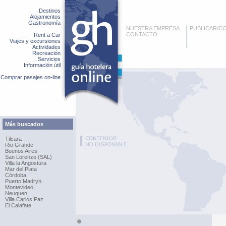
Destinos
Alojamientos
Gastronomía
NUESTRA EMPRESA
PUBLICAR/C
CONTACTO
Rent a Car
Viajes y excursiones
Actividades
Recreación
Servicios
Información útil
Comprar pasajes on-line
Más buscados
Tilcara
Rio Grande
Buenos Aires
San Lorenzo (SAL)
Villa la Angostura
Mar del Plata
Córdoba
Puerto Madryn
Montevideo
Neuquen
Villa Carlos Paz
El Calafate