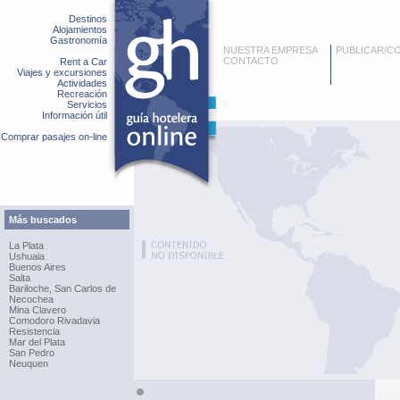
Destinos
Alojamientos
Gastronomía
NUESTRA EMPRESA
PUBLICAR/C
CONTACTO
Rent a Car
Viajes y excursiones
Actividades
Recreación
Servicios
Información útil
Comprar pasajes on-line
Más buscados
La Plata
Ushuaia
Buenos Aires
Salta
Bariloche, San Carlos de
Necochea
Mina Clavero
Comodoro Rivadavia
Resistencia
Mar del Plata
San Pedro
Neuquen