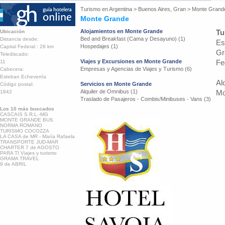
Turismo en
Argentina
>
Buenos Aires, Gran
>
Monte Grand
Monte Grande
Alojamientos en Monte Grande
Tu
Ubicación
Bed and Breakfast (Cama y Desayuno) (1)
Distancia desde:
Es
Hospedajes (1)
Capital Federal : 28 km
Gr
Telediscado:
Viajes y Excursiones en Monte Grande
Fe
11
Empresas y Agencias de Viajes y Turismo (6)
Cabecera:
Esteban Echeverría
Al
Servicios en Monte Grande
Código postal:
Alquiler de Omnibus (1)
Mo
1842
Traslado de Pasajeros - Combis/Minibuses - Vans (3)
Los 10 más buscados
CASCAIS S.R.L.-MG
MONTE GRANDE BUS
NORMA ROMANO
TURISMO COCOZZA
LA CASA de MR - María Rafaela
TRANSPORTE JUD-MAR
CHARTER 7 de AGOSTO
PARA TI Viajes y turismo
GRAMA TRAVEL
9 de ABRIL