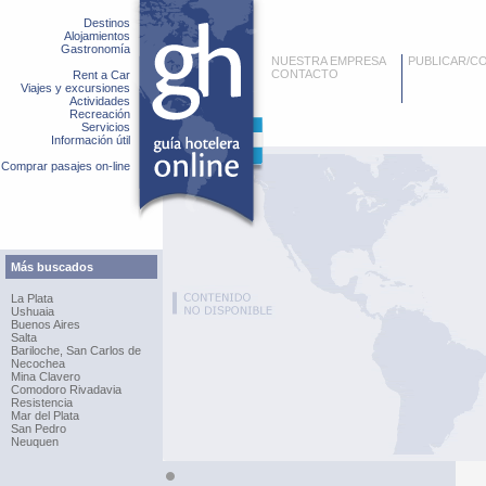
Destinos
Alojamientos
Gastronomía
NUESTRA EMPRESA
PUBLICAR/C
CONTACTO
Rent a Car
Viajes y excursiones
Actividades
Recreación
Servicios
Información útil
Comprar pasajes on-line
Más buscados
La Plata
Ushuaia
Buenos Aires
Salta
Bariloche, San Carlos de
Necochea
Mina Clavero
Comodoro Rivadavia
Resistencia
Mar del Plata
San Pedro
Neuquen