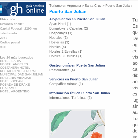
Turismo en
Argentina
>
Santa Cruz
>
Puerto San Julian
Puerto San Julian
Alojamientos en Puerto San Julian
Tu
Ubicación
Apart Hotel (1)
Distancia desde:
Es
Bungalows y Cabañas (2)
Capital Federal : 2290 km
qu
Hospedajes (1)
Telediscado:
Hostales (1)
De
2962
Hosterías (3)
Código postal:
ag
Hoteles (4)
9310
ce
Hoteles 2 Estrellas (1)
Hoteles 3 Estrellas (1)
vi
Los 10 más buscados
HOTEL BAHIA
ac
HOSTAL ANGELES
Gastronomía en Puerto San Julian
COSTANERA HOTEL
ca
Restaurantes (4)
RESTAURANT LA RURAL
MUNICIPALIDAD SAN JULIAN
di
HOSTERIA MIRAMAR
Servicios en Puerto San Julian
añ
HOTEL OCEAN
Compañias Aéreas (1)
POSADA DE DRAKE
vi
EL ALAMO
HOTEL ARGENTINO
Información Útil en Puerto San Julian
es
Informaciones Turísticas (1)
lu
si
au
Lu
qu
de
se