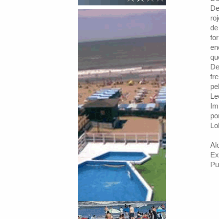
De
ro
de
fo
en
qu
De
fr
pe
Le
Im
po
Lo
Al
Ex
Pu