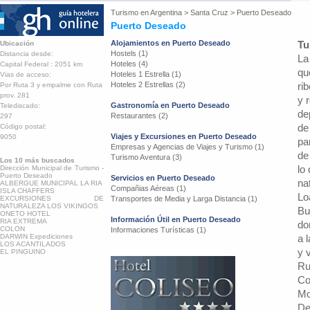
Turismo en
Argentina
>
Santa Cruz
>
Puerto Deseado
Puerto Deseado
Alojamientos en Puerto Deseado
Tu
Ubicación
Hostels (1)
Distancia desde:
La
Hoteles (4)
Capital Federal : 2051 km
qu
Hoteles 1 Estrella (1)
Vias de acceso:
Hoteles 2 Estrellas (2)
ri
Por Ruta 3 y empalme con Ruta
prov. 281
y 
Gastronomía en Puerto Deseado
Telediscado:
de
Restaurantes (2)
297
de
Código postal:
Viajes y Excursiones en Puerto Deseado
9050
pa
Empresas y Agencias de Viajes y Turismo (1)
de
Turismo Aventura (3)
Los 10 más buscados
lo
Dirección Municipal de Turismo -
Puerto Deseado
Servicios en Puerto Deseado
na
ALBERGUE MUNICIPAL LA RIA
Compañias Aéreas (1)
ISLA CHAFFERS
Lo
EXCURSIONES DE
Transportes de Media y Larga Distancia (1)
NATURALEZA LOS VIKINGOS
Bu
ONETO HOTEL
Información Útil en Puerto Deseado
RIA EXTREMA
do
COLON
Informaciones Turísticas (1)
DARWIN Expediciones
a 
LOS ACANTILADOS
y 
EL PINGUINO
Ru
Co
Mo
De