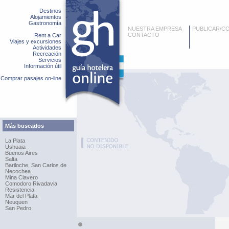
Destinos
Alojamientos
Gastronomía
NUESTRA EMPRESA
PUBLICAR/C
CONTACTO
Rent a Car
Viajes y excursiones
Actividades
Recreación
Servicios
Información útil
Comprar pasajes on-line
Más buscados
La Plata
Ushuaia
Buenos Aires
Salta
Bariloche, San Carlos de
Necochea
Mina Clavero
Comodoro Rivadavia
Resistencia
Mar del Plata
Neuquen
San Pedro