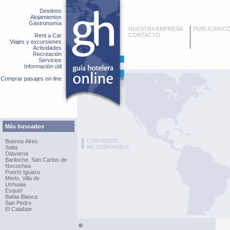
Destinos
Alojamientos
Gastronomía
NUESTRA EMPRESA
PUBLICAR/C
CONTACTO
Rent a Car
Viajes y excursiones
Actividades
Recreación
Servicios
Información útil
Comprar pasajes on-line
Más buscados
Buenos Aires
Salta
Olavarria
Bariloche, San Carlos de
Necochea
Puerto Iguazu
Merlo, Villa de
Ushuaia
Esquel
Bahia Blanca
San Pedro
El Calafate